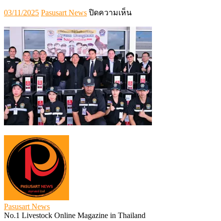
Posted
Author
บน
03/11/2025
Pasusart News
ปิดความเห็น
on
223952
Pasusart News
No.1 Livestock Online Magazine in Thailand