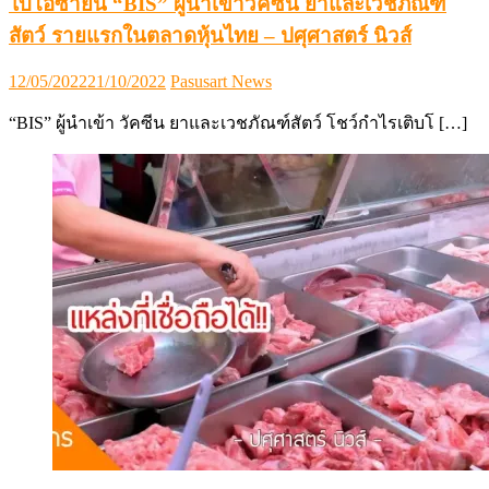
ไบโอซายน์ “BIS” ผู้นำเข้าวัคซีน ยาและเวชภัณฑ์
สัตว์ รายแรกในตลาดหุ้นไทย – ปศุศาสตร์ นิวส์
Posted
Author
12/05/2022
21/10/2022
Pasusart News
on
“BIS” ผู้นำเข้า วัคซีน ยาและเวชภัณฑ์สัตว์ โชว์กำไรเติบโ […]