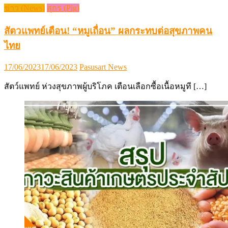
ข่าว (News)
สุกร (Pig)
สัตวแพทย์เตือน! “หมูเถื่อน” ผลกระทบต่อสุขภาพคน
ไทย
Posted
Author
17/06/2023
17/06/2023
Pasusart News
on
สัตว์แพทย์ ห่วงสุขภาพผู้บริโภค เตือนเลือกซื้อเนื้อหมูที […]