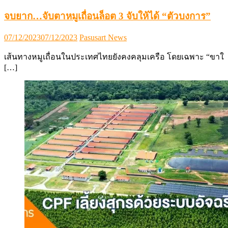
จบยาก…จับตาหมูเถื่อนล็อต 3 จับให้ได้ “ตัวบงการ”
Posted
Author
07/12/2023
07/12/2023
Pasusart News
on
เส้นทางหมูเถื่อนในประเทศไทยยังคงคลุมเครือ โดยเฉพาะ “ขาใ
[…]