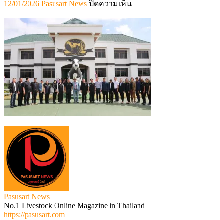
Posted
Author
บน
12/01/2026
Pasusart News
ปิดความเห็น
on
611258591_132945064255
Pasusart News
No.1 Livestock Online Magazine in Thailand
https://pasusart.com