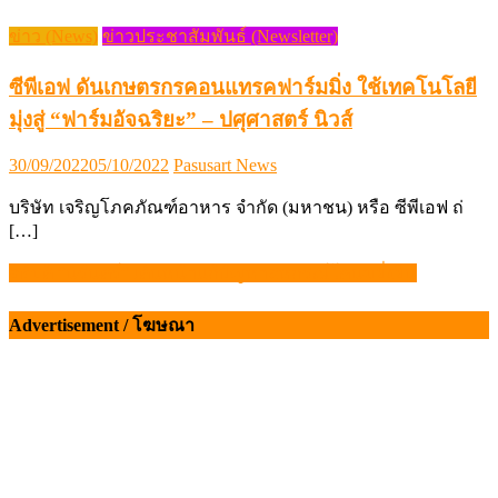
ข่าว (News)
ข่าวประชาสัมพันธ์ (Newsletter)
ซีพีเอฟ ดันเกษตรกรคอนแทรคฟาร์มมิ่ง ใช้เทคโนโลยี
มุ่งสู่ “ฟาร์มอัจฉริยะ” – ปศุศาสตร์ นิวส์
Posted
Author
30/09/2022
05/10/2022
Pasusart News
on
บริษัท เจริญโภคภัณฑ์อาหาร จำกัด (มหาชน) หรือ ซีพีเอฟ ถ่
[…]
อธิบดี “นิรันดร์” เดินหน้าแก้ปัญหาสหกรณ์โคนมยั่งยืน
แนะแนว
เรื่อง
Advertisement / โฆษณา