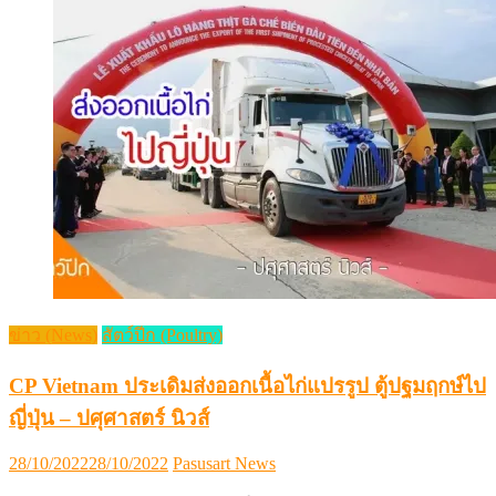
ข่าว (News)
สัตว์ปีก (Poultry)
CP Vietnam ประเดิมส่งออกเนื้อไก่แปรรูป ตู้ปฐมฤกษ์ไป
ญี่ปุ่น – ปศุศาสตร์ นิวส์
Posted
Author
28/10/2022
28/10/2022
Pasusart News
on