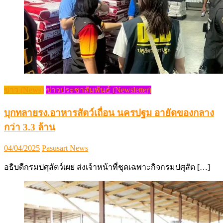
ข่าว (News)
ข่าวประชาสัมพันธ์ (Newsletter)
บุกทลายรง.อาหารสัตว์เถื่อน นครปฐม อายัดของกลาง
กว่า 3.3 ล้าน
Posted
Author
04/04/2025
Pasusart News
on
อธิบดีกรมปศุสัตว์เผย ส่งเจ้าหน้าที่ชุดเฉพาะกิจกรมปศุสัต […]