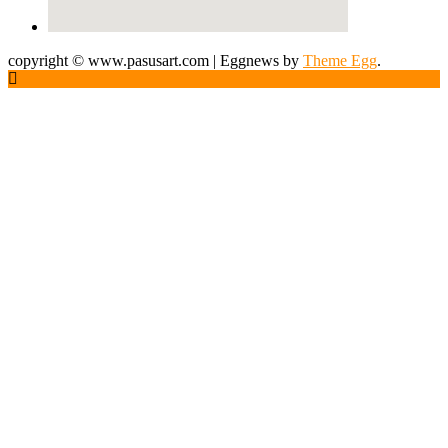
copyright © www.pasusart.com
|
Eggnews by
Theme Egg
.