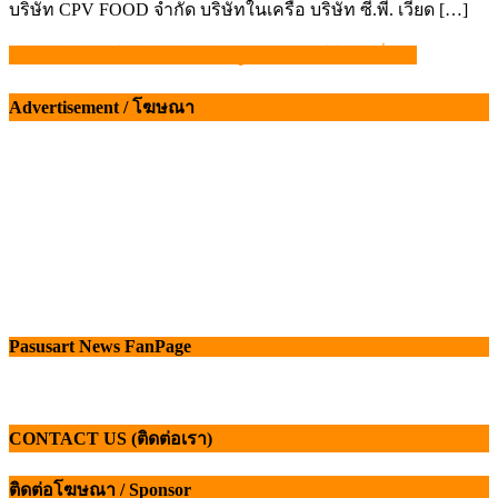
บริษัท CPV FOOD จำกัด บริษัทในเครือ บริษัท ซี.พี. เวียด […]
อธิบดี “นิรันดร์” เดินหน้าแก้ปัญหาสหกรณ์โคนมยั่งยืน
แนะแนว
เรื่อง
Advertisement / โฆษณา
Pasusart News FanPage
CONTACT US (ติดต่อเรา)
ติดต่อโฆษณา / Sponsor