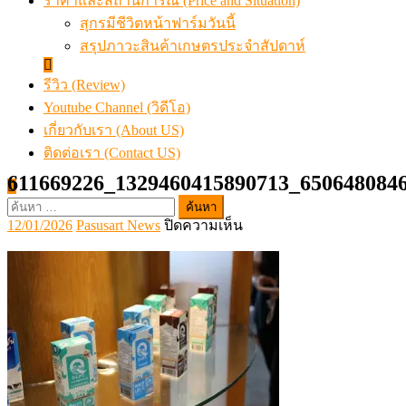
ราคาและสถานการณ์ (Price and Situation)
สุกรมีชีวิตหน้าฟาร์มวันนี้
สรุปภาวะสินค้าเกษตรประจำสัปดาห์
รีวิว (Review)
Youtube Channel (วิดีโอ)
เกี่ยวกับเรา (About US)
ติดต่อเรา (Contact US)
611669226_1329460415890713_650648084
ค้นหา
Posted
Author
บน
12/01/2026
Pasusart News
ปิดความเห็น
สำหรับ:
on
611669226_132946041589