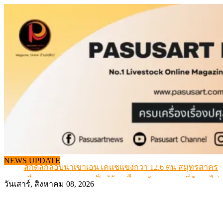
Skip
to
content
NEWS UPDATE
สกัดลักลอบนำเข้าเอ็นโคแช่แข็งกว่า 12.6 ตัน สมุทรสาคร
เมื่อเกษตรกรถูกมองเป็นผู้ร้ายเบื้องหลังราคาหมูที่สังคมไม่รู
วันเสาร์, สิงหาคม 08, 2026
สุดอั้น! ไข่ไก่หน้าฟาร์มปรับขึ้นอีก 6 บาท/แผง เริ่ม 7 ส.ค.69
ข้อมูลราคา สุกรมีชีวิตหน้าฟาร์ม พระที่ 6 สิงหาคม 2569
เดินหน้าดัน “ราคากลางโคเนื้อ” แก้ปัญหาราคาโคเนื้อตกต