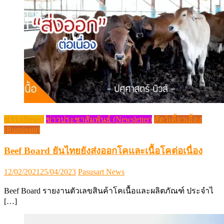
ข่าว (News)
ข่าวประชาสัมพันธ์ (Newsletter)
สัตว์เคี้ยวเอื้อง
(Ruminant)
Beef Board ยันไทยยังส่งออกโคและเนื้อโคต่อเนื่อง
Posted
Author
12/02/2021
25/04/2023
Pasusart News
on
Beef Board รายงานตัวเลขสินค้าโคเนื้อและผลิตภัณฑ์ ประจำไ
[…]