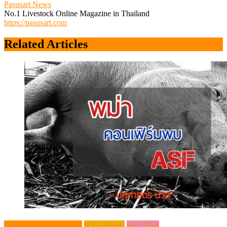
Pasusart News
No.1 Livestock Online Magazine in Thailand
https://pasusart.com
Related Articles
กระแสปศุสัตว์ (Trends)
ข่าว (News)
สุกร (Pig)