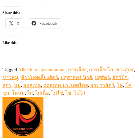
Share this:
X
Facebook
Like this:
Tagged
Alltech
,
magazineonline
,
การเลี้ยง
,
การเลี้ยงไก่
,
ข่าวสุกร
,
ข่าวหมู
,
ข้าวโพดเลี้ยงสัตว์
,
ปศุศาสตร์ นิวส์
,
ปศุสัตว์
,
สัตว์ปีก
,
สุกร
,
หมู
,
ออลเทค
,
ออลเทค ประเทศไทย
,
อาหารสัตว์
,
โค
,
โค
ขุน
,
โคนม
,
ไก่
,
ไก่เนื้อ
,
ไก่ไข่
,
ไข่
,
ไข่ไก่