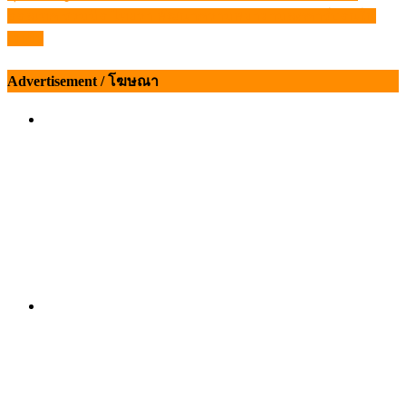
ออลเทค ร่วมมือ ไทยวา พัฒนาความพยายามลดคาร์บอนใน
เรื่อง
เอเชีย
Advertisement / โฆษณา