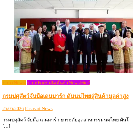
ข่าว (News)
ข่าวประชาสัมพันธ์ (Newsletter)
กรมปศุสัตว์จับมือเดนมาร์ก ดันนมไทยสู่สินค้ามูลค่าสูง
Posted
Author
25/05/2026
Pasusart News
on
กรมปศุสัตว์ จับมือ เดนมาร์ก ยกระดับอุตสาหกรรมนมไทย ดันโ
[…]