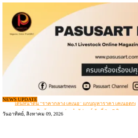
Skip
to
content
เดินหน้าดัน “ราคากลางโคเนื้อ” แก้ปัญหาราคาโคเนื้อตกต
NEWS UPDATE
สรุปภาวะ สินค้าเกษตรประจำสัปดาห์ วันที่ 3 – 7 สิงหาคม 
เมื่อเกษตรกรถูกมองเป็นผู้ร้ายเบื้องหลังราคาหมูที่สังคมไม่รู
วันอาทิตย์, สิงหาคม 09, 2026
สุดอั้น! ไข่ไก่หน้าฟาร์มปรับขึ้นอีก 6 บาท/แผง เริ่ม 7 ส.ค.69
ข้อมูลราคา สุกรมีชีวิตหน้าฟาร์ม พระที่ 6 สิงหาคม 2569
เดินหน้าดัน “ราคากลางโคเนื้อ” แก้ปัญหาราคาโคเนื้อตกต