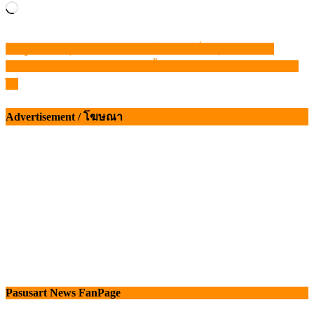
Loading…
ข้อมูลราคา สุกรมีชีวิตหน้าฟาร์ม จันทร์ที่ 6 ตุลาคม 2568
แนะแนว
เปิดร่างโครงการ “คนไทย กินเนื้อโคไทย” ช่วยเกษตรกรมีราย
เรื่อง
ได้
Advertisement / โฆษณา
Pasusart News FanPage