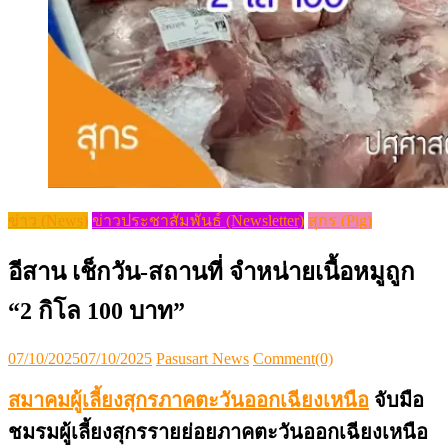
ข่าว (News)
ข่าวประชาสัมพันธ์ (Newsletter)
สุกร (Pig)
อีสาน เช็กวัน-สถานที่ จำหน่ายเนื้อหมูถูก
“2 กิโล 100 บาท”
Posted
Author
07/10/2025
07/10/2025
Pasusart News
Comment(0)
on
สมาคมผู้เลี้ยงสุกรภาคตะวันออกเฉียงเหนือ
จับมือ
ชมรม
ผู้เลี้ยงสุกรรายย่อยภาคตะวันออกเฉียงเหนือ