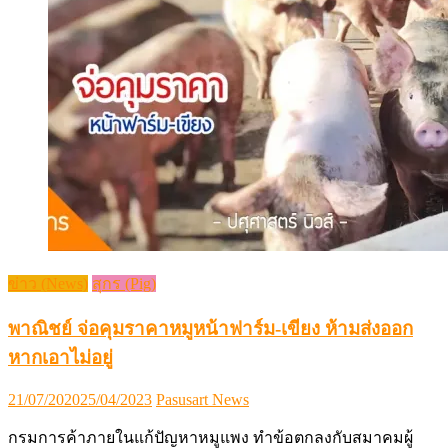
ข่าว (News)
สุกร (Pig)
พาณิชย์ จ่อคุมราคาหมูหน้าฟาร์ม-เขียง ห้ามส่งออก
หากเอาไม่อยู่
Posted
Author
21/07/2020
25/04/2023
Pasusart News
on
กรมการค้าภายในแก้ปัญหาหมูแพง ทำข้อตกลงกับสมาคมผู้