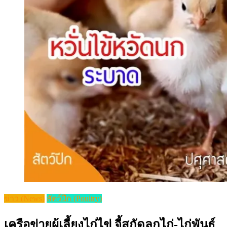
ข่าว (News)
สัตว์ปีก (Poultry)
เครือข่ายผู้เลี้ยงไก่ไข่ จี้สกัดลูกไก่-ไก่พันธุ์