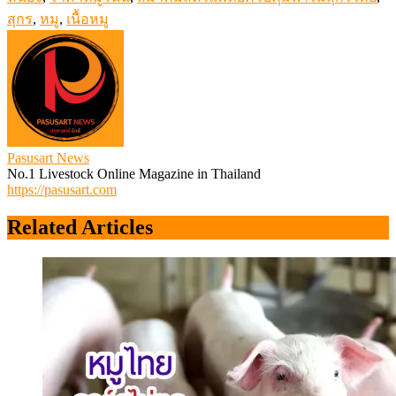
สุกร
,
หมู
,
เนื้อหมู
Pasusart News
No.1 Livestock Online Magazine in Thailand
https://pasusart.com
Related Articles