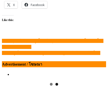
X
Facebook
Like this:
กรมปศุสัตว์ เตือน!! ผู้เลี้ยง”โคขุน” ห้ามใช้สารเร่งเนื้อแดง ย้ำมี
แนะแนว
โทษตามกฎหมาย
เรื่อง
1 ปี “หมูเถื่อน” ไล่ชก “หมูไทย” ภาครัฐต้องใส่ใจ อย่าให้น็อค
Advertisement / โฆษณา