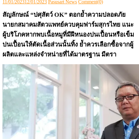
Posted
Author
11/01/2023
12/01/2023
Pasusart News
Comment(0)
on
สัญลักษณ์ “ปศุสัตว์ OK” ตอกย้ำความปลอดภัย
นายกสมาคมสัตวแพทย์ควบคุมฟาร์มสุกรไทย แนะ
ผู้บริโภคหากพบเนื้อหมูที่มีฝีหนองปนเปื้อนหรือเข็ม
ปนเปื้อนให้ตัดเนื้อส่วนนั้นทิ้ง ย้ำควรเลือกซื้อจากผู้
ผลิตและแหล่งจำหน่ายที่ได้มาตรฐาน มีตรา