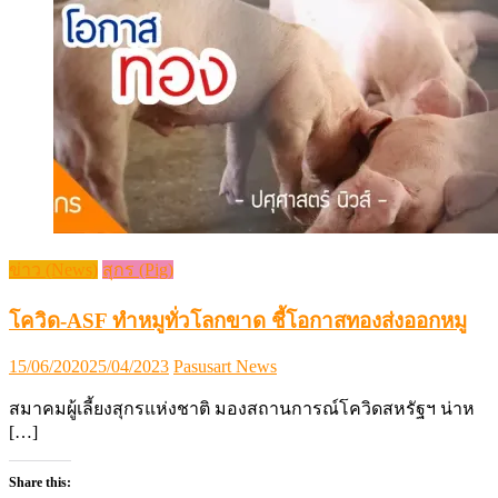
ข่าว (News)
สุกร (Pig)
โควิด-ASF ทำหมูทั่วโลกขาด ชี้โอกาสทองส่งออกหมู
Posted
Author
15/06/2020
25/04/2023
Pasusart News
on
สมาคมผู้เลี้ยงสุกรแห่งชาติ มองสถานการณ์โควิดสหรัฐฯ น่าห
[…]
Share this: