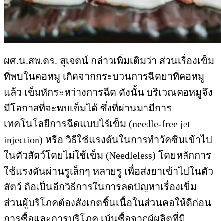
ผศ.น.สพ.ดร. สุเจตน์ กล่าวเพิ่มเติมว่า ส่วนเรื่องเข็ม
ที่พบในคอหมู เกิดจากกระบวนการฉีดยาที่คอหมู
แล้ว เข็มหักระหว่างการฉีด ดังนั้น บริเวณคอหมูจึง
มีโอกาสที่จะพบเข็มได้ ซึ่งที่ผ่านมามีการ
เทคโนโลยีการฉีดแบบไร้เข็ม (needle-free jet
injection) หรือ วิธีใช้แรงดันในการทำวัคซีนเข้าไป
ในตัวสัตว์โดยไม่ใช้เข็ม (Needleless) โดยหลักการ
ใช้แรงดันผ่านรูเล็กๆ หลายรู เพื่อส่งยาเข้าไปในตัว
สัตว์ ถือเป็นอีกวิธีการในการลดปัญหาเรื่องเข็ม
ส่วนผู้บริโภคต้องสังเกตชิ้นเนื้อในส่วนคอให้ดีก่อน
การซื้อและการบริโภค เน้นซื้อจากผู้ผลิตที่มี