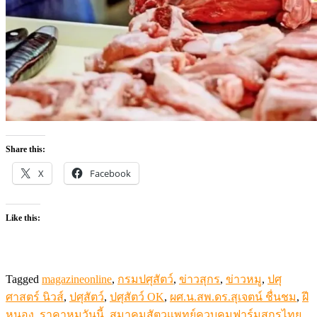
Share this:
X
Facebook
Like this:
Tagged
magazineonline
,
กรมปศุสัตว์
,
ข่าวสุกร
,
ข่าวหมู
,
ปศุ
ศาสตร์ นิวส์
,
ปศุสัตว์
,
ปศุสัตว์ OK
,
ผศ.น.สพ.ดร.สุเจตน์ ชื่นชม
,
ฝี
หนอง
,
ราคาหมูวันนี้
,
สมาคมสัตวแพทย์ควบคุมฟาร์มสุกรไทย
,