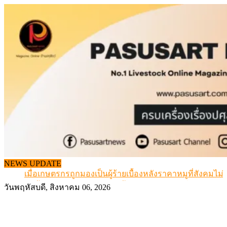
Skip
to
content
สกัดลักลอบนำเข้าเอ็นโคแช่แข็งกว่า 12.6 ตัน สมุทรสาคร
NEWS UPDATE
เมื่อเกษตรกรถูกมองเป็นผู้ร้ายเบื้องหลังราคาหมูที่สังคมไม่รู
สุดอั้น! ไข่ไก่หน้าฟาร์มปรับขึ้นอีก 6 บาท/แผง เริ่ม 7 ส.ค.69
วันพฤหัสบดี, สิงหาคม 06, 2026
ข้อมูลราคา สุกรมีชีวิตหน้าฟาร์ม พระที่ 6 สิงหาคม 2569
เดินหน้าดัน “ราคากลางโคเนื้อ” แก้ปัญหาราคาโคเนื้อตกต
สกัดลักลอบนำเข้าเอ็นโคแช่แข็งกว่า 12.6 ตัน สมุทรสาคร