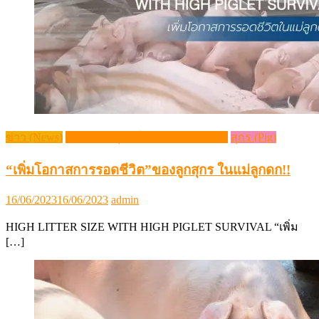
ข่าว (News)
วิชาการปศุสัตว์ (Livestock Article)
สุกร (Pig)
“เพิ่มโอกาสการรอดชีวิต”ของลูกสุกร ในแม่ลูกดก!!
Posted
Author
16/06/2023
16/06/2023
admin
on
HIGH LITTER SIZE WITH HIGH PIGLET SURVIVAL “เพิ่ม
[…]