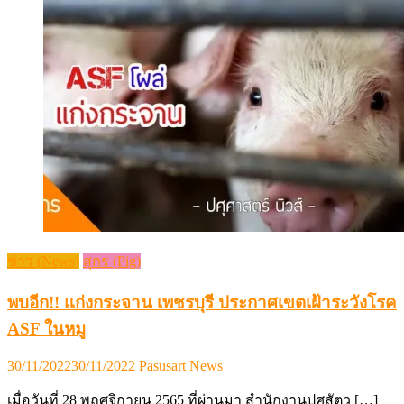
ข่าว (News)
สุกร (Pig)
พบอีก!! แก่งกระจาน เพชรบุรี ประกาศเขตเฝ้าระวังโรค
ASF ในหมู
Posted
Author
30/11/2022
30/11/2022
Pasusart News
on
เมื่อวันที่ 28 พฤศจิกายน 2565 ที่ผ่านมา สำนักงานปศุสัตว […]