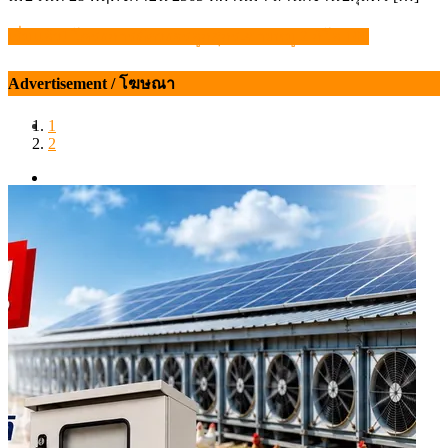
เริ่มแล้ว! โครงการตัดวงจรลูกสุกร-ขายหมู 2 กิโล 100
แนะแนว
เรื่อง
Advertisement / โฆษณา
1
2