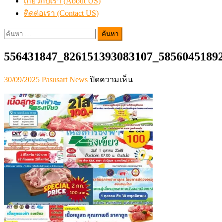
เกี่ยวกับเรา (About US)
ติดต่อเรา (Contact US)
ค้นหา
สำหรับ:
556431847_826151393083107_5856045189
Posted
Author
บน
30/09/2025
Pasusart News
ปิดความเห็น
on
556431847_826151393083