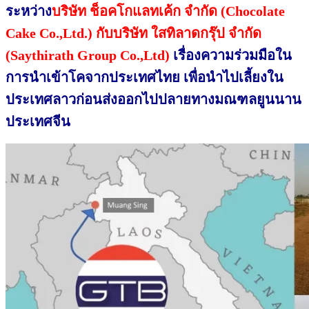
ระหว่าง
บริษัท ช็
อคโกแลทเค้ก จำกัด (Chocolate
Cake Co.,Ltd.) กับบริษัท ใสทิลาดกรุ๊
ป จำกัด
(Saythirath Group Co.,Ltd)
เรื่องความร่วมมื
อใน
การนำเข้าโคจากประเทศไทย เพื่
อนำไปเลี้ยงใน
ประเทศลาวก่อนส่
งออกไปปลายทางมณฑลยู
นนาน
ประเทศจีน