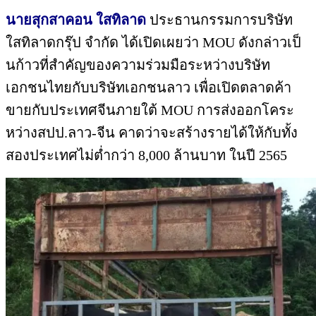
นายสุกสาคอน ใสทิลาด
ประธานกรรม
การบริษัท
ใสทิลาดกรุ๊ป จำกัด ได้เปิดเผยว่า MOU ดังกล่าวเป็
นก้าวที่สำคัญของความร่วมมื
อระหว่างบริษัท
เอกชนไทยกับบริษั
ทเอกชนลาว เพื่อเปิดตลาดค้
า
ขายกับประเทศจีนภายใต้ MOU การ
ส่งออกโคระ
หว่างสปป.ลาว-จีน คาด
ว่าจะสร้างรายได้ให้กับทั้
ง
สองประเทศไม่ต่ำกว่า 8,000 ล้
านบาท ในปี 2565