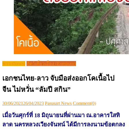
ข่าว (News)
สัตว์เคี้ยวเอื้อง (Ruminant)
เอกชนไทย-ลาว จับมือส่งออกโคเนื้อไป
จีน ไม่หวั่น “ลัมปี สกิน”
Posted
Author
30/06/2021
26/04/2023
Pasusart News
Comment(0)
on
เมื่อวันศุกร์ที่ 18 มิถุนายนที่
ผ่านมา ณ.อาคารใสทิ
ลาด นครหลวง
เวียงจันทน์ ได้มีการลงนามข้
อตกลง