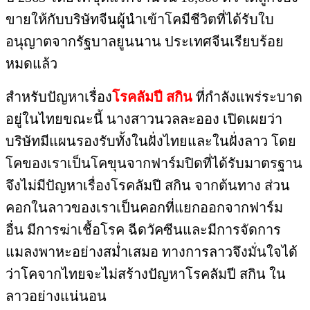
ขายให้กับบริษัทจีนผู้นำเข้าโคมีชีวิตที่ได้
รับใบ
อนุญาตจากรัฐบาลยูนนาน ประ
เทศจีนเรียบร้อย
หมดแล้ว
สำหรับปัญหาเรื่อง
โรคลัมปี สกิ
น
ที่กำลังแพร่ระบาด
อยู่
ในไทยขณะนี้ นางสาวนวลละออง เปิ
ดเผยว่า
บริษัทมีแผนรองรับทั้
งในฝั่งไทยและในฝั่งลาว โดย
โคขอ
งเราเป็นโคขุนจากฟาร์มปิดที่ได้
รับมาตรฐาน
จึงไม่มีปัญหาเรื่
องโรคลัมปี สกิน จากต้นทาง ส่
วน
คอกในลาวของเราเป็นคอกที่
แยกออกจากฟาร์ม
อื่น มีการฆ่าเชื้
อโรค ฉีดวัคซีนและมีการจั
ดการ
แมลงพาหะอย่างสม่ำเสมอ ทางก
ารลาวจึงมั่นใจได้
ว่
าโคจากไทยจะไม่สร้างปัญหาโรคลั
มปี สกิน ใน
ลาวอย่างแน่นอน