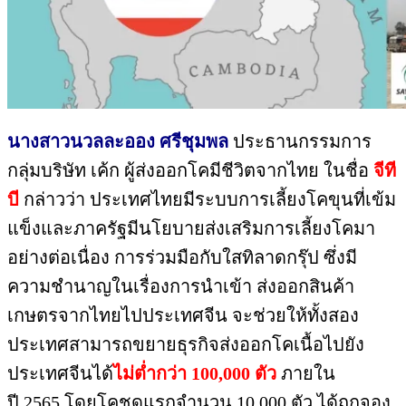
นางสาวนวลละออง ศรีชุมพล
ประธาน
กรรมการ
กลุ่มบริษัท เค้ก ผู้ส่งออกโคมีชีวิตจากไทย ในชื่อ
จีที
บี
กล่าวว่า ประเทศไทยมี
ระบบการเลี้ยงโคขุนที่เข้ม
แข็
งและภาครัฐมีนโยบายส่งเสริ
มการเลี้ยงโคมา
อย่างต่อเนื่อง ก
ารร่วมมือกับใสทิลาดกรุ๊ป ซึ่งมี
ความชำนาญในเรื่องการนำเข้า ส่งออกสินค้
า
เกษตรจากไทยไปประเทศจีน จะช่
วยให้ทั้งสอง
ประเทศสามารถขยายธุรกิจส่งออกโคเนื้อไปยัง
ประเทศจี
นได้
ไม่ต่ำกว่า 100,000 ตัว
ภายใน
ปี 2565 โดยโคชุดแรกจำนวน 10,
000 ตัว ได้ถูกจอง