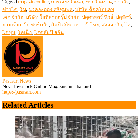
Tagged
magazineonline
,
การเลี้ยงวัวเนื้อ
,
ขายวัวส่งจีน
,
ข่าววัว
,
ข่าวโค
,
จีน
,
นวลละออง ศรีชุมพล
,
บริษัท ช็อคโกแลท
เค้ก จำกัด
,
บริษัท ใสทิลาดกรุ๊ป จำกัด
,
ปศุศาสตร์ นิวส์
,
ปศุสัตว์
,
ผสมเทียมวัว
,
ฟาร์มวัว
,
ลัมปี สกิน
,
ลาว
,
วัวไทย
,
ส่งออกวัว
,
โค
,
โคขุน
,
โคเนื้อ
,
โรคลัมปี สกิน
Pasusart News
No.1 Livestock Online Magazine in Thailand
https://pasusart.com
Related Articles