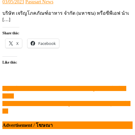
Posted
Author
03/05/2023
Pasusart News
on
บริษัท เจริญโภคภัณฑ์อาหาร จำกัด (มหาชน) หรือซีพีเอฟ นำเ
[…]
Share this:
X
Facebook
Like this:
ปศุสัตว์ศรีสัชนาลัย ประกาศเฝ้าระวังโรค “บรูเซลลา” ในโคก
แนะแนว
ระบือ
เรื่อง
เกษตรฯ แจงเวียดนามแล้ว ยันหมูไทยปลอด ASF – ปศุศาสตร์ นิ
วส์
Advertisement / โฆษณา