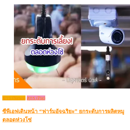
ข่าว (News)
สุกร (Pig)
ซีพีเอฟเดินหน้า “ฟาร์มอัจฉริยะ” ยกระดับการผลิตหมู
ตลอดห่วงโซ่