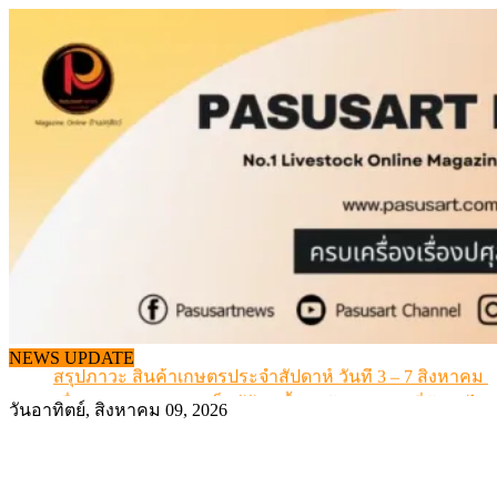
Skip
to
content
เดินหน้าดัน “ราคากลางโคเนื้อ” แก้ปัญหาราคาโคเนื้อตกต
NEWS UPDATE
สรุปภาวะ สินค้าเกษตรประจำสัปดาห์ วันที่ 3 – 7 สิงหาคม 
เมื่อเกษตรกรถูกมองเป็นผู้ร้ายเบื้องหลังราคาหมูที่สังคมไม่รู
วันอาทิตย์, สิงหาคม 09, 2026
สุดอั้น! ไข่ไก่หน้าฟาร์มปรับขึ้นอีก 6 บาท/แผง เริ่ม 7 ส.ค.69
ข้อมูลราคา สุกรมีชีวิตหน้าฟาร์ม พระที่ 6 สิงหาคม 2569
เดินหน้าดัน “ราคากลางโคเนื้อ” แก้ปัญหาราคาโคเนื้อตกต