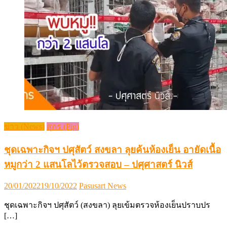
ข่าว (News)
สุกร (Pig)
ชุดเฉพาะกิจฯ ปศุสัตว์ สงขลา ลุยค้นห้องเย็น อายัดเนื้อ
หมูกว่า 2 แสนโลไว้ตรวจสอบ – ปศุศาสตร์ นิวส์
Posted
Author
20/01/2022
19/10/2022
Pasusart News
on
ชุดเฉพาะกิจฯ ปศุสัตว์ (สงขลา) ลุยเข้มตรวจห้องเย็นปราบปร
[…]