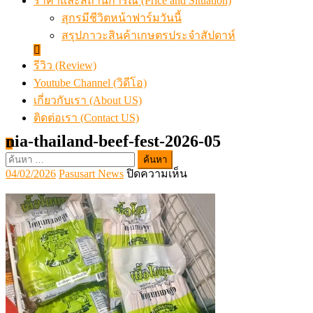
ราคาและสถานการณ์ (Price and Situation)
สุกรมีชีวิตหน้าฟาร์มวันนี้
สรุปภาวะสินค้าเกษตรประจำสัปดาห์
รีวิว (Review)
Youtube Channel (วิดีโอ)
เกี่ยวกับเรา (About US)
ติดต่อเรา (Contact US)
nia-thailand-beef-fest-2026-05
ค้นหา
Posted
Author
บน
04/02/2026
Pasusart News
ปิดความเห็น
สำหรับ:
on
nia-
thailand-
beef-
fest-
2026-
05