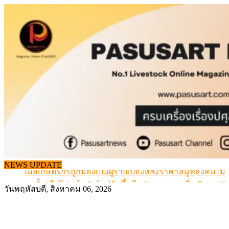
Skip
to
content
สกัดลักลอบนำเข้าเอ็นโคแช่แข็งกว่า 12.6 ตัน สมุทรสาคร
NEWS UPDATE
เมื่อเกษตรกรถูกมองเป็นผู้ร้ายเบื้องหลังราคาหมูที่สังคมไม่รู
สุดอั้น! ไข่ไก่หน้าฟาร์มปรับขึ้นอีก 6 บาท/แผง เริ่ม 7 ส.ค.69
วันพฤหัสบดี, สิงหาคม 06, 2026
ข้อมูลราคา สุกรมีชีวิตหน้าฟาร์ม พระที่ 6 สิงหาคม 2569
เดินหน้าดัน “ราคากลางโคเนื้อ” แก้ปัญหาราคาโคเนื้อตกต
สกัดลักลอบนำเข้าเอ็นโคแช่แข็งกว่า 12.6 ตัน สมุทรสาคร