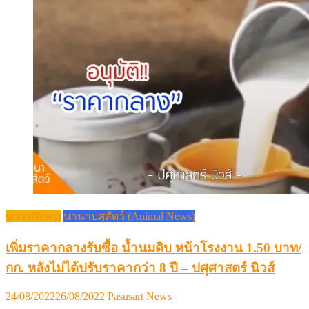
ข่าว (News)
นานาปศุสัตว์ (Animal News)
เพิ่มราคากลางรับซื้อ น้ำนมดิบ หน้าโรงงาน 1.50 บาท/
กก. หลังไม่ได้ปรับราคากว่า 8 ปี – ปศุศาสตร์ นิวส์
Posted
Author
24/08/2022
26/08/2022
Pasusart News
on