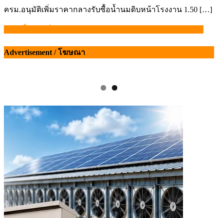
ครม.อนุมัติเพิ่มราคากลางรับซื้อน้ำนมดิบหน้าโรงงาน 1.50 […]
4 โคเนื้อท้องถิ่นไทย ท้าชนตลาดโลก Thailand Beef Fest 2026
แนะแนว
เรื่อง
Advertisement / โฆษณา