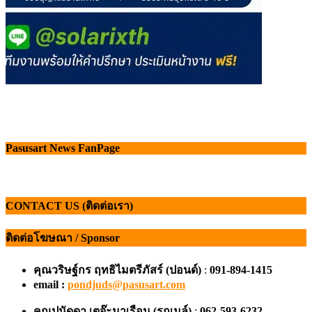
Pasusart News FanPage
CONTACT US (ติดต่อเรา)
ติดต่อโฆษณา / Sponsor
คุณวริษฐ์กร ฤทธิไมตรีภัสร์ (ปอนด์)
:
091-894-1415
email :
pondjuds@pasusart.com
คุณปนัดดา เตจ๊ะมาเรือน
(รถเมล์)
:
062-593-6232