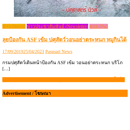
ข่าว (News)
ข่าวประชาสัมพันธ์ (Newsletter)
สุกร (Pig)
ลุยป้องกัน ASF เข้ม ปศุสัตว์วอนอย่าตระหนก หมูกินได้
Posted
Author
17/09/2019
25/04/2023
Pasusart News
on
กรมปศุสัตว์เดินหน้าป้องกัน ASF เข้ม วอนอย่าตระหนก บริโภ
[…]
โฉมใหม่ในอาเซียน คลองขลุง บราห์มัน โชว์เคส 2026 ครั้งที่ 1
แนะแนว
เรื่อง
Advertisement / โฆษณา