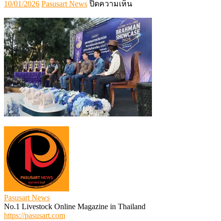
Posted
Author
บน
10/01/2026
Pasusart News
ปิดความเห็น
on
Screenshot
2026-
01-
10
174656
Pasusart News
No.1 Livestock Online Magazine in Thailand
https://pasusart.com