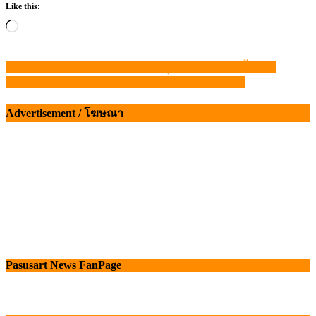
Like this:
Loading…
เปิดเกณฑ์เยียวยาเกษตรกรด้านปศุสัตว์ ประสบภัยน้ำท่วม
แนะแนว
Philippines Poultry Show & ILDEX Philippines 2024
เรื่อง
Advertisement / โฆษณา
Pasusart News FanPage