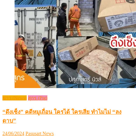
ข่าว (News)
สุกร (Pig)
“ดึงเช็ง” คดีหมูเถื่อน ใครได้ ใครเสีย ทำไมไม่ “ลง
ดาบ”
Posted
Author
24/06/2024
Pasusart News