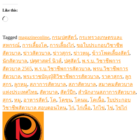
Like this:
Loading…
Tagged
magazineonline
,
กรมปศุสัตว์
,
กระทรวงเกษตรและ
สหกรณ์
,
การเลี้ยงโค
,
การเลี้ยงไก่
,
ขอใบประกอบวิชาชีพ
สัตวบาล
,
ข่าวสัตวบาล
,
ข่าวสุกร
,
ข่าวหมู
,
ข้าวโพดเลี้ยงสัตว์
,
นักสัตวบาล
,
ปศุศาสตร์ นิวส์
,
ปศุสัตว์
,
พ.ร.บ. วิชาชีพการ
สัตวบาล 2565
,
พ.ร.บ.วิชาชีพการสัตวบาล
,
พรบ.วิชาชีพการ
สัตวบาล
,
พระราชบัญญัติวิชาชีพการสัตวบาล
,
ราคาสุกร
,
ลูก
สุกร
,
ลูกหมู
,
สภาการสัตวบาล
,
สภาสัตวบาล
,
สมาคมสัตวบาล
แห่งประเทศไทย
,
สัตวบาล
,
สัตว์ปีก
,
สำนักงานสภาการสัตวบาล
,
สุกร
,
หมู
,
อาหารสัตว์
,
โค
,
โคขุน
,
โคนม
,
โคเนื้อ
,
ใบประกอบ
วิชาชีพสัตวบาล สอบตอนไหน
,
ไก่
,
ไก่เนื้อ
,
ไก่ไข่
,
ไข่
,
ไข่ไก่