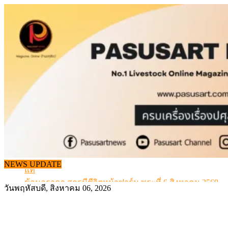
Skip
to
content
จากเครื่องดนตรีพื้นบ้านอีสาน สู่ “แคนมิลค์” แบรนด์นมโ
แท้
NEWS UPDATE
ข้อมูลราคา สุกรมีชีวิตหน้าฟาร์ม พระที่ 6 สิงหาคม 2569
เดินหน้าดัน “ราคากลางโคเนื้อ” แก้ปัญหาราคาโคเนื้อตกต
วันพฤหัสบดี, สิงหาคม 06, 2026
สกัดลักลอบนำเข้าเอ็นโคแช่แข็งกว่า 12.6 ตัน สมุทรสาคร
สกัดลักลอบนำเข้า เครื่องในไก่เถื่อน กว่า 25 ตัน!
จากเครื่องดนตรีพื้นบ้านอีสาน สู่ “แคนมิลค์” แบรนด์นมโ