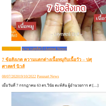
ข่าว (News)
นานาปศุสัตว์ (Animal News)
7 ข้อสังเกต ความแตกต่างเนื้อหมูกับเนื้อวัว – ปศุ
ศาสตร์ นิวส์
Posted
Author
08/07/2020
19/10/2022
Pasusart News
on
เมื่อวันที่ 7 กรกฎาคม 63 ดร.วินัย ดะห์ลัน ผู้อำนวยการ ศ […]