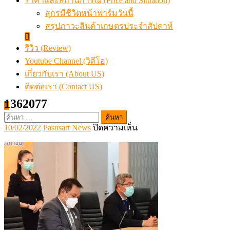
ราคาและสถานการณ์ (Price and Situation)
สุกรมีชีวิตหน้าฟาร์มวันนี้
สรุปภาวะสินค้าเกษตรประจำสัปดาห์
รีวิว (Review)
Youtube Channel (วิดีโอ)
เกี่ยวกับเรา (About US)
ติดต่อเรา (Contact US)
1362077
ค้นหา
Posted
Author
บน
10/02/2022
Pasusart News
ปิดความเห็น
สำหรับ:
on
1362077