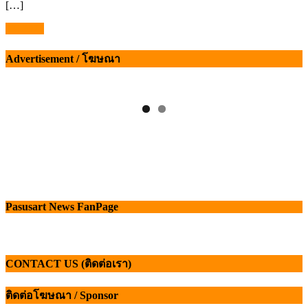
[…]
1362077
แนะแนว
Advertisement / โฆษณา
เรื่อง
Pasusart News FanPage
CONTACT US (ติดต่อเรา)
ติดต่อโฆษณา / Sponsor