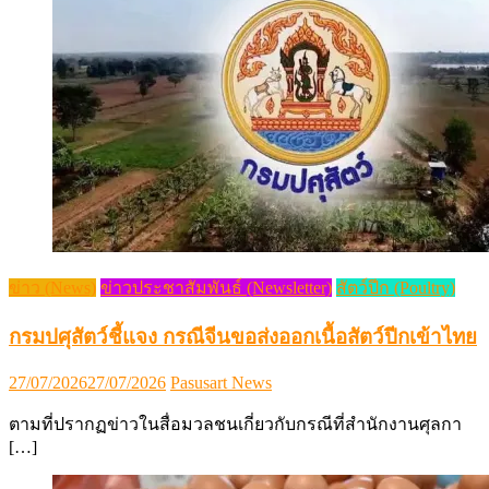
ข่าว (News)
ข่าวประชาสัมพันธ์ (Newsletter)
สัตว์ปีก (Poultry)
กรมปศุสัตว์ชี้แจง กรณีจีนขอส่งออกเนื้อสัตว์ปีกเข้าไทย
Posted
Author
27/07/2026
27/07/2026
Pasusart News
on
ตามที่ปรากฏข่าวในสื่อมวลชนเกี่ยวกับกรณีที่สำนักงานศุลกา
[…]