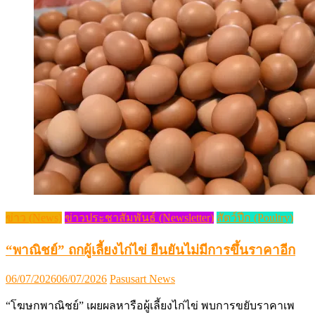
ข่าว (News)
ข่าวประชาสัมพันธ์ (Newsletter)
สัตว์ปีก (Poultry)
“พาณิชย์” ถกผู้เลี้ยงไก่ไข่ ยืนยันไม่มีการขึ้นราคาอีก
Posted
Author
06/07/2026
06/07/2026
Pasusart News
on
“โฆษกพาณิชย์” เผยผลหารือผู้เลี้ยงไก่ไข่ พบการขยับราคาเพ