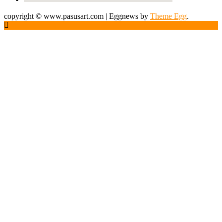
copyright © www.pasusart.com
|
Eggnews by
Theme Egg
.