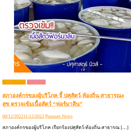
ข่าว (News)
สุกร (Pig)
สภาองค์กรของผู้บริโภค จี้ ปศุสัตว์-ท้องถิ่น-สาธารณะ
สุข ตรวจเข้มเนื้อสัตว์ “ฟอร์มาลีน”
Posted
Author
08/12/2022
11/12/2022
Pasusart News
on
สภาองค์กรของผู้บริโภค เรียกร้องปศุสัตว์-ท้องถิ่น-สาธารณ […]