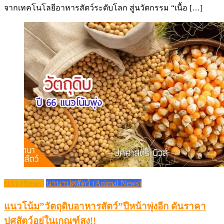
จากเทคโนโลยีอาหารสัตว์ระดับโลก สู่นวัตกรรม “เนื้อ […]
ข่าว (News)
นานาปศุสัตว์ (Animal News)
แนวโน้ม”วัตถุดิบอาหารสัตว์”ปีหน้าพุ่งอีก ดันราคา
ปศุสัตว์อยู่ในเกณฑ์สูง!!