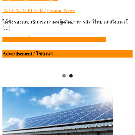
Posted
Author
20/12/2022
20/12/2022
Pasusart News
on
ได้ฟังรองเลขาธิการสมาคมผู้ผลิตอาหารสัตว์ไทย เล่าถึงแนวโ
[…]
17 มกราคมนี้ ไข่ไก่หน้าฟาร์มปรับลงแผงละ 6 บาท
แนะแนว
เรื่อง
Advertisement / โฆษณา