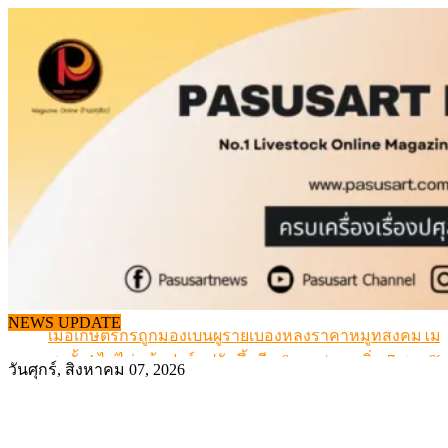
Skip
to
content
สกัดลักลอบนำเข้าเอ็นโคแช่แข็งกว่า 12.6 ตัน สมุทรสาคร
NEWS UPDATE
เมื่อเกษตรกรถูกมองเป็นผู้ร้ายเบื้องหลังราคาหมูที่สังคมไม่รู
สุดอั้น! ไข่ไก่หน้าฟาร์มปรับขึ้นอีก 6 บาท/แผง เริ่ม 7 ส.ค.69
วันศุกร์, สิงหาคม 07, 2026
ข้อมูลราคา สุกรมีชีวิตหน้าฟาร์ม พระที่ 6 สิงหาคม 2569
เดินหน้าดัน “ราคากลางโคเนื้อ” แก้ปัญหาราคาโคเนื้อตกต
สกัดลักลอบนำเข้าเอ็นโคแช่แข็งกว่า 12.6 ตัน สมุทรสาคร