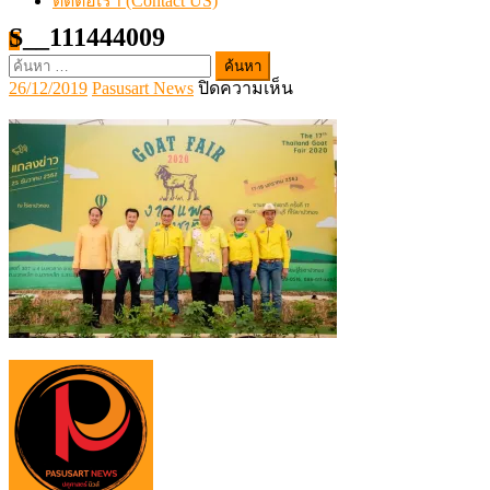
ติดต่อเรา (Contact US)
S__111444009
ค้นหา
Posted
Author
บน
26/12/2019
Pasusart News
ปิดความเห็น
สำหรับ:
on
S__111444009