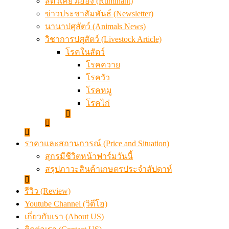
สัตว์เคี้ยวเอื้อง (Ruminant)
ข่าวประชาสัมพันธ์ (Newsletter)
นานาปศุสัตว์ (Animals News)
วิชาการปศุสัตว์ (Livestock Article)
โรคในสัตว์
โรคควาย
โรควัว
โรคหมู
โรคไก่
ราคาและสถานการณ์ (Price and Situation)
สุกรมีชีวิตหน้าฟาร์มวันนี้
สรุปภาวะสินค้าเกษตรประจำสัปดาห์
รีวิว (Review)
Youtube Channel (วิดีโอ)
เกี่ยวกับเรา (About US)