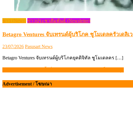
ข่าว (News)
ข่าวประชาสัมพันธ์ (Newsletter)
Betagro Ventures จับเทรนด์ผู้บริโภค ชูโมเดลครัวเดลิเว
Posted
Author
23/07/2026
Pasusart News
on
Betagro Ventures จับเทรนด์ผู้บริโภคยุคดิจิทัล ชูโมเดลคร […]
“งานแพะแห่งชาติ ครั้งที่ 17” ไร่เขาบัวทอง มวกเหล็ก สระบุรี
แนะแนว
เรื่อง
Advertisement / โฆษณา