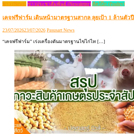
ข่าว (News)
ข่าวประชาสัมพันธ์ (Newsletter)
สัตว์ปีก (Poultry)
เคจฟรีฟาร์ม เดินหน้ามาตรฐานสากล ลุยเป้า 1 ล้านตัวปี
Posted
Author
23/07/2026
23/07/2026
Pasusart News
on
“เคจฟรีฟาร์ม” เร่งเครื่องดันมาตรฐานไข่ไก่ไท […]