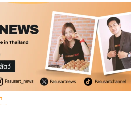
่ำ
2569
้
่ำ