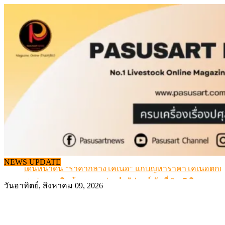
Skip
to
content
NEWS UPDATE
เดินหน้าดัน “ราคากลางโคเนื้อ” แก้ปัญหาราคาโคเนื้อตกต
สรุปภาวะ สินค้าเกษตรประจำสัปดาห์ วันที่ 3 – 7 สิงหาคม 
วันอาทิตย์, สิงหาคม 09, 2026
เมื่อเกษตรกรถูกมองเป็นผู้ร้ายเบื้องหลังราคาหมูที่สังคมไม่รู
สุดอั้น! ไข่ไก่หน้าฟาร์มปรับขึ้นอีก 6 บาท/แผง เริ่ม 7 ส.ค.69
ข้อมูลราคา สุกรมีชีวิตหน้าฟาร์ม พระที่ 6 สิงหาคม 2569
เดินหน้าดัน “ราคากลางโคเนื้อ” แก้ปัญหาราคาโคเนื้อตกต