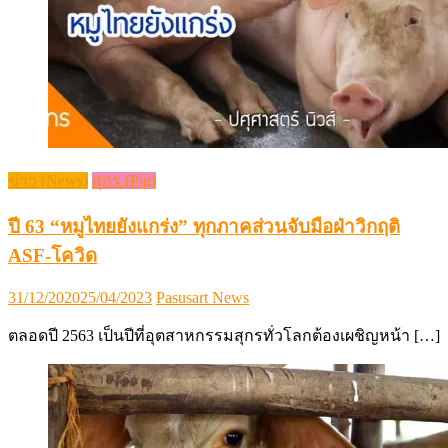
ข่าว (News)
สุกร (Pig)
ปี 63 “หมูไทยยังแกร่ง” ทุกภาคส่วนจับมือฝ่าวิกฤติ
ASF-โควิด
Posted
Author
31/12/2020
25/04/2023
Pasusart News
on
ตลอดปี 2563 เป็นปีที่อุตสาหกรรมสุกรทั่วโลกต้องเผชิญหน้า […]