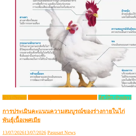
ข่าว (News)
วิชาการปศุสัตว์ (Livestock Article)
สัตว์ปีก (Poultry)
การประเมินคะแนนความสมบูรณ์ของร่างกายในไก่
พันธุ์เนื้อเพศเมีย
Posted
Author
13/07/2026
13/07/2026
Pasusart News