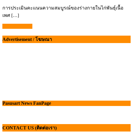
on
การประเมินคะแนนความสมบูรณ์ของร่างกายในไก่พันธุ์เนื้อ
เพศ […]
69d8add89b3cc
แนะแนว
Advertisement / โฆษณา
เรื่อง
Pasusart News FanPage
CONTACT US (ติดต่อเรา)