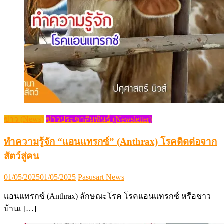
ข่าว (News)
ข่าวประชาสัมพันธ์ (Newsletter)
ทำความรู้จัก “แอนแทรกซ์” (Anthrax) โรคติดต่อจาก
สัตว์สู่คน
Posted
Author
01/05/2025
01/05/2025
Pasusart News
on
แอนแทรกซ์ (Anthrax) ลักษณะโรค โรคแอนแทรกซ์ หรือชาว
บ้านเ […]