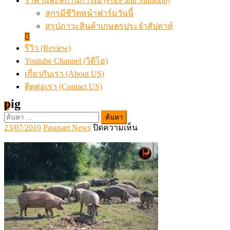
ราคาและสถานการณ์ (Price and Situation)
สุกรมีชีวิตหน้าฟาร์มวันนี้
สรุปภาวะสินค้าเกษตรประจำสัปดาห์
รีวิว (Review)
Youtube Channel (วิดีโอ)
เกี่ยวกับเรา (About US)
ติดต่อเรา (Contact US)
pig
ค้นหา
Posted
Author
บน
23/07/2019
Pasusart News
ปิดความเห็น
สำหรับ:
on
pig