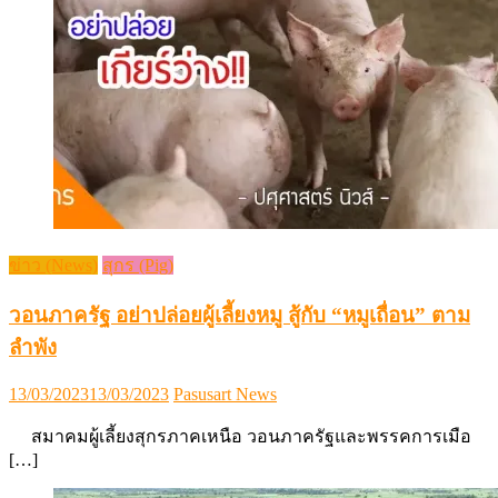
ข่าว (News)
สุกร (Pig)
วอนภาครัฐ อย่าปล่อยผู้เลี้ยงหมู สู้กับ “หมูเถื่อน” ตาม
ลำพัง
Posted
Author
13/03/2023
13/03/2023
Pasusart News
on
สมาคมผู้เลี้ยงสุกรภาคเหนือ วอนภาครัฐและพรรคการเมือ
[…]