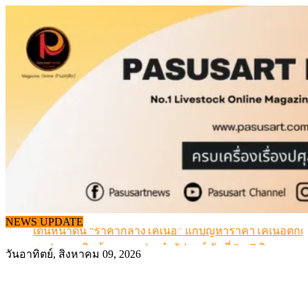
Skip
to
content
NEWS UPDATE
เดินหน้าดัน “ราคากลางโคเนื้อ” แก้ปัญหาราคาโคเนื้อตกต
สรุปภาวะ สินค้าเกษตรประจำสัปดาห์ วันที่ 3 – 7 สิงหาคม 
วันอาทิตย์, สิงหาคม 09, 2026
เมื่อเกษตรกรถูกมองเป็นผู้ร้ายเบื้องหลังราคาหมูที่สังคมไม่รู
สุดอั้น! ไข่ไก่หน้าฟาร์มปรับขึ้นอีก 6 บาท/แผง เริ่ม 7 ส.ค.69
ข้อมูลราคา สุกรมีชีวิตหน้าฟาร์ม พระที่ 6 สิงหาคม 2569