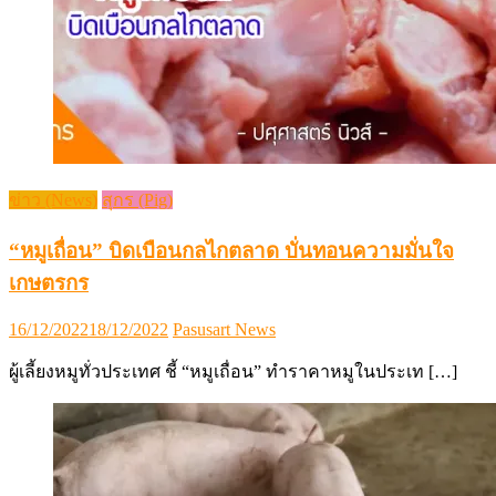
ข่าว (News)
สุกร (Pig)
“หมูเถื่อน” บิดเบือนกลไกตลาด บั่นทอนความมั่นใจ
เกษตรกร
Posted
Author
16/12/2022
18/12/2022
Pasusart News
on
ผู้เลี้ยงหมูทั่วประเทศ ชี้ “หมูเถื่อน” ทำราคาหมูในประเท […]