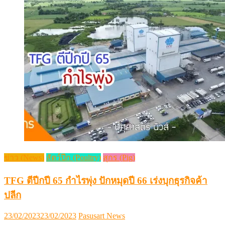
ข่าว (News)
สัตว์ปีก (Poultry)
สุกร (Pig)
TFG ตีปีกปี 65 กำไรพุ่ง ปักหมุดปี 66 เร่งบุกธุรกิจค้า
ปลีก
Posted
Author
23/02/2023
23/02/2023
Pasusart News
on