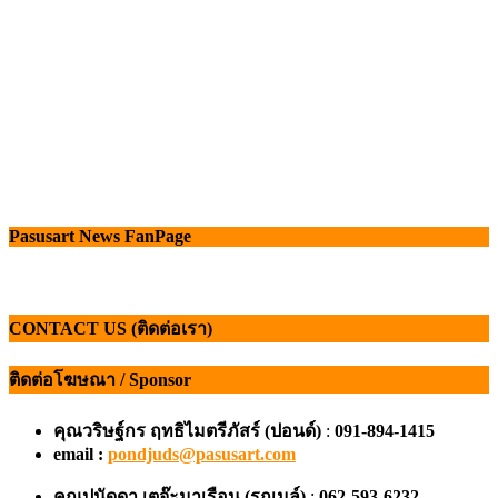
Pasusart News FanPage
CONTACT US (ติดต่อเรา)
ติดต่อโฆษณา / Sponsor
คุณวริษฐ์กร ฤทธิไมตรีภัสร์ (ปอนด์)
:
091-894-1415
email :
pondjuds@pasusart.com
คุณปนัดดา เตจ๊ะมาเรือน
(รถเมล์)
:
062-593-6232