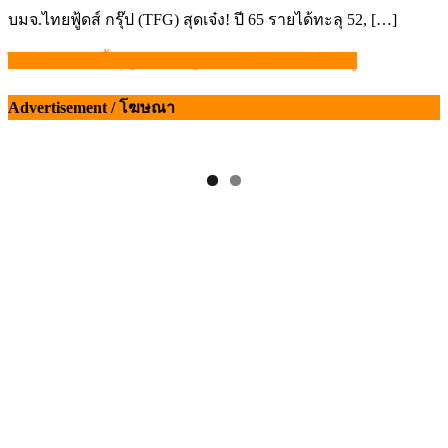
บมจ.ไทยฟู้ดส์ กรุ๊ป (TFG) สุดเจ๋ง! ปี 65 รายได้ทะลุ 52, […]
ไบโอซีเคียวริตี้ กุญแจสำคัญป้องกันโรค ASF ในหมู
แนะแนว
เรื่อง
Advertisement / โฆษณา