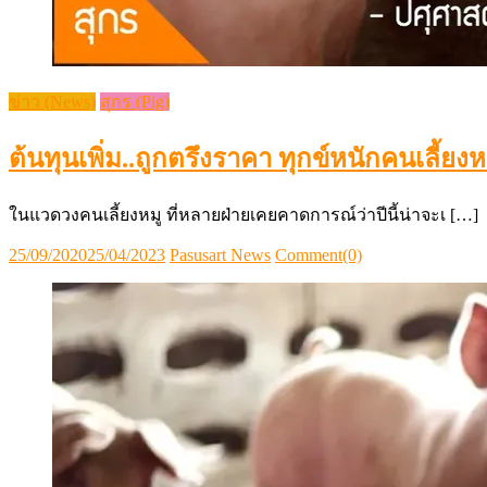
ข่าว (News)
สุกร (Pig)
ต้นทุนเพิ่ม..ถูกตรึงราคา ทุกข์หนักคนเลี้ยงห
ในแวดวงคนเลี้ยงหมู ที่หลายฝ่ายเคยคาดการณ์ว่าปีนี้น่าจะเ […]
Posted
Author
25/09/2020
25/04/2023
Pasusart News
Comment(0)
on