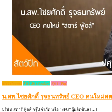
ข่าว (News)
สัตว์ปีก (Poultry)
สุกร (Pig)
น.สพ.ไชยศักดิ์ รุจธนทรัพย์ CEO คนใหม่สตาร
บริษัท สตาร์ ฟู้ดส์ กรุ๊ป จำกัด หรือ “SFG” ผู้ผลิตชิ้นส […]