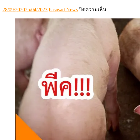
Posted
Author
บน
28/09/2020
25/04/2023
Pasusart News
ปิดความเห็น
on
น.สพ.ไชย
ศักดิ์
รุจ
ธน
ทรัพย์
CEO
คน
ใหม่
ส
ตาร์
ฟู้ดส์ฯ