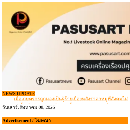
Skip
to
content
สกัดลักลอบนำเข้าเอ็นโคแช่แข็งกว่า 12.6 ตัน สมุทรสาคร
NEWS UPDATE
เมื่อเกษตรกรถูกมองเป็นผู้ร้ายเบื้องหลังราคาหมูที่สังคมไม่รู
สุดอั้น! ไข่ไก่หน้าฟาร์มปรับขึ้นอีก 6 บาท/แผง เริ่ม 7 ส.ค.69
วันเสาร์, สิงหาคม 08, 2026
ข้อมูลราคา สุกรมีชีวิตหน้าฟาร์ม พระที่ 6 สิงหาคม 2569
เดินหน้าดัน “ราคากลางโคเนื้อ” แก้ปัญหาราคาโคเนื้อตกต
Advertisement / โฆษณา
สกัดลักลอบนำเข้าเอ็นโคแช่แข็งกว่า 12.6 ตัน สมุทรสาคร