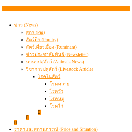
เมื่อเกษตรกรถูกมองเป็นผู้ร้ายเบื้องหลังราคาหมูที่สังคมไม่รู
ข่าว (News)
สุกร (Pig)
สัตว์ปีก (Poultry)
สัตว์เคี้ยวเอื้อง (Ruminant)
ข่าวประชาสัมพันธ์ (Newsletter)
นานาปศุสัตว์ (Animals News)
วิชาการปศุสัตว์ (Livestock Article)
โรคในสัตว์
โรคควาย
โรควัว
โรคหมู
โรคไก่
ราคาและสถานการณ์ (Price and Situation)