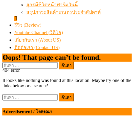
สุกรมีชีวิตหน้าฟาร์มวันนี้
สรุปภาวะสินค้าเกษตรประจำสัปดาห์
รีวิว (Review)
Youtube Channel (วิดีโอ)
เกี่ยวกับเรา (About US)
ติดต่อเรา (Contact US)
Oops! That page can’t be found.
ค้นหา
404
error
สำหรับ:
It looks like nothing was found at this location. Maybe try one of the
links below or a search?
ค้นหา
สำหรับ:
Advertisement / โฆษณา