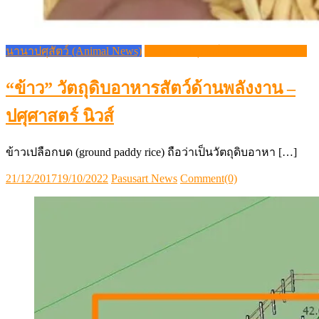
นานาปศุสัตว์ (Animal News)
วิชาการปศุสัตว์ (Livestock Article)
“ข้าว” วัตถุดิบอาหารสัตว์ด้านพลังงาน –
ปศุศาสตร์ นิวส์
ข้าวเปลือกบด (ground paddy rice) ถือว่าเป็นวัตถุดิบอาหา […]
Posted
Author
21/12/2017
19/10/2022
Pasusart News
Comment(0)
on