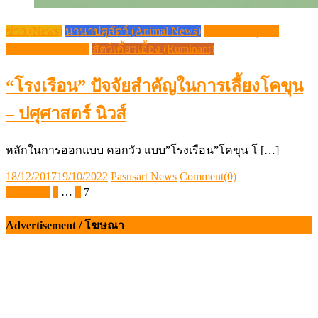
ข่าว (News)
นานาปศุสัตว์ (Animal News)
วิชาการปศุสัตว์
(Livestock Article)
สัตว์เคี้ยวเอื้อง (Ruminant)
“โรงเรือน” ปัจจัยสำคัญในการเลี้ยงโคขุน
– ปศุศาสตร์ นิวส์
หลักในการออกแบบ คอกวัว แบบ”โรงเรือน”โคขุน โ […]
Posted
Author
18/12/2017
19/10/2022
Pasusart News
Comment(0)
on
Posts
ก่อนหน้า
1
…
6
7
pagination
Advertisement / โฆษณา