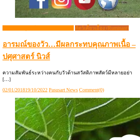
วิชาการปศุสัตว์ (Livestock Article)
สัตว์เคี้ยวเอื้อง (Ruminant)
อารมณ์ของวัว…มีผลกระทบคุณภาพเนื้อ –
ปศุศาสตร์ นิวส์
ความสัมพันธ์ระหว่างคนกับวัวด้านสวัสดิภาพสัตว์มีหลายอย่า
[…]
Posted
Author
02/01/2018
19/10/2022
Pasusart News
Comment(0)
on