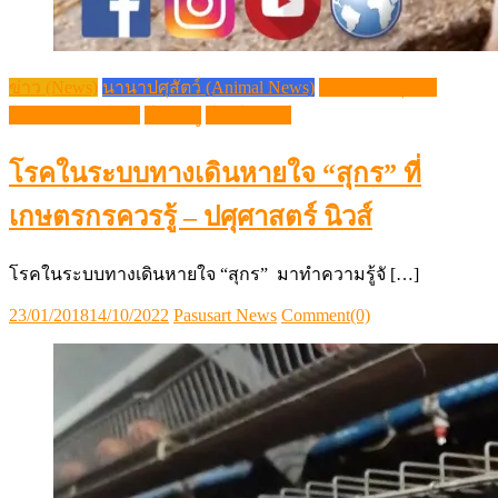
ข่าว (News)
นานาปศุสัตว์ (Animal News)
วิชาการปศุสัตว์
(Livestock Article)
โรคหมู
โรคในสัตว์
โรคในระบบทางเดินหายใจ “สุกร” ที่
เกษตรกรควรรู้ – ปศุศาสตร์ นิวส์
โรคในระบบทางเดินหายใจ “สุกร” มาทำความรู้จั […]
Posted
Author
23/01/2018
14/10/2022
Pasusart News
Comment(0)
on