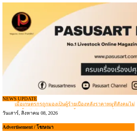
Skip
to
content
สกัดลักลอบนำเข้าเอ็นโคแช่แข็งกว่า 12.6 ตัน สมุทรสาคร
NEWS UPDATE
เมื่อเกษตรกรถูกมองเป็นผู้ร้ายเบื้องหลังราคาหมูที่สังคมไม่รู
สุดอั้น! ไข่ไก่หน้าฟาร์มปรับขึ้นอีก 6 บาท/แผง เริ่ม 7 ส.ค.69
วันเสาร์, สิงหาคม 08, 2026
ข้อมูลราคา สุกรมีชีวิตหน้าฟาร์ม พระที่ 6 สิงหาคม 2569
เดินหน้าดัน “ราคากลางโคเนื้อ” แก้ปัญหาราคาโคเนื้อตกต
Advertisement / โฆษณา
สกัดลักลอบนำเข้าเอ็นโคแช่แข็งกว่า 12.6 ตัน สมุทรสาคร