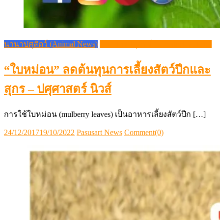
นานาปศุสัตว์ (Animal News)
วิชาการปศุสัตว์ (Livestock Article)
“ใบหม่อน” ลดต้นทุนการเลี้ยงสัตว์ปีกและ
สุกร – ปศุศาสตร์ นิวส์
การใช้ใบหม่อน (mulberry leaves) เป็นอาหารเลี้ยงสัตว์ปีก […]
Posted
Author
24/12/2017
19/10/2022
Pasusart News
Comment(0)
on