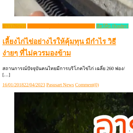
ข่าว (News)
วิชาการปศุสัตว์ (Livestock Article)
สัตว์ปีก (Poultry)
เลี้ยงไก่ไข่อย่างไรให้คุ้มทุน มีกำไร วิธี
ง่ายๆ ที่ไม่ควรมองข้าม
สถานการณ์ปัจจุบันคนไทยมีการบริโภคไข่ไก่ เฉลี่ย 260 ฟอง/
[…]
Posted
Author
16/01/2018
22/04/2023
Pasusart News
Comment(0)
on