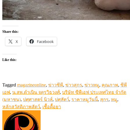
Share this:
X
Facebook
Like this:
Tagged
magazineonline
,
ข่าวซีพี
,
ข่าวสุกร
,
ข่าวหมู
,
คุณภาพ
,
ซีพี
เอฟ
,
น.สพ.ดำเนิน จตุรวิธวงศ์
,
บริษัท ซีพีเอฟ ประเทศไทย จำกัด
(มหาชน)
,
ปศุศาสตร์ นิวส์
,
ปศุสัตว์
,
ราคาหมูวันนี้
,
สุกร
,
หมู
,
หลักสวัสดิภาพสัตว์
,
เชื้อดื้อยา