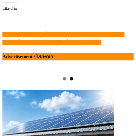
Like this:
ปศุสัตว์ดันฟาร์มหมูเลี้ยงเชิงปราณีต เน้นหลักสวัสดิภาพสัตว์
แนะแนว
ธ.ก.ส. ชี้เทศกาลกินเจ “หมู-วัวเนื้อ” ราคาปรับลง
เรื่อง
Advertisement / โฆษณา