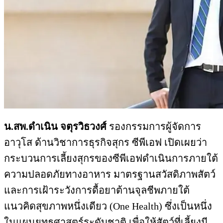
น.สพ.ดำเนิน จตุรวิธวงศ์
รองกรรมการผู้จัดการ
อาวุโส ด้านวิชาการธุรกิจสุกร ซีพีเอฟ เปิดเผยว่า
กระบวนการเลี้ยงสุกรของซีพีเอฟดำเนินการภายใต้
ความปลอดภัยทางอาหาร มาตรฐานสวัสดิภาพสัตว์
และการเฝ้าระวังการดื้อยาต้านจุลชีพภายใต้
แนวคิดสุขภาพหนึ่งเดียว (One Health) ซึ่งเป็นหนึ่ง
ในแผนยุทธศาสตร์ระดับชาติ เพื่อให้สัตว์ที่เลี้ยงมี