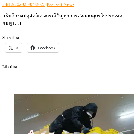
Posted
Author
24/12/2020
25/04/2023
Pasusart News
on
อธิบดีกรมปศุสัตว์แจงกรณีปัญหาการส่งออกสุกรไปประเทศ
กัมพู […]
Share this:
X
Facebook
Like this: