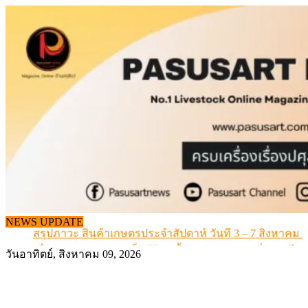
Skip
to
content
เดินหน้าดัน “ราคากลางโคเนื้อ” แก้ปัญหาราคาโคเนื้อตกต
NEWS UPDATE
สรุปภาวะ สินค้าเกษตรประจำสัปดาห์ วันที่ 3 – 7 สิงหาคม 
เมื่อเกษตรกรถูกมองเป็นผู้ร้ายเบื้องหลังราคาหมูที่สังคมไม่รู
วันอาทิตย์, สิงหาคม 09, 2026
สุดอั้น! ไข่ไก่หน้าฟาร์มปรับขึ้นอีก 6 บาท/แผง เริ่ม 7 ส.ค.69
ข้อมูลราคา สุกรมีชีวิตหน้าฟาร์ม พระที่ 6 สิงหาคม 2569
เดินหน้าดัน “ราคากลางโคเนื้อ” แก้ปัญหาราคาโคเนื้อตกต