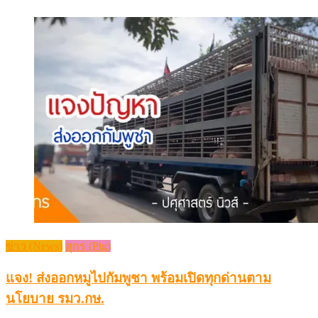
ข่าว (News)
สุกร (Pig)
แจง! ส่งออกหมูไปกัมพูชา พร้อมเปิดทุกด่านตาม
นโยบาย รมว.กษ.