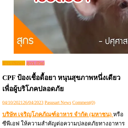
ข่าว (News)
สุกร (Pig)
CPF ป้องเชื้อดื้อยา หนุนสุขภาพหนึ่งเดียว
เพื่อผู้บริโภคปลอดภัย
Posted
Author
04/10/2021
26/04/2023
Pasusart News
Comment(0)
on
บริษัท เจริญโภคภัณฑ์อาหาร จำกัด (มหาชน)
หรือ
ซีพีเอฟ ให้ความสำคัญต่อความปลอดภัยทางอาหาร