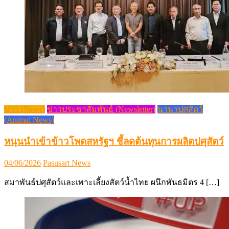
ข่าว (News)
ข่าวประชาสัมพันธ์ (Newsletter)
นานาปศุสัตว์
(Animal News)
หนุนนำเข้าข้าวโพดสหรัฐฯ ชี้ลดต้นทุนการผลิตปศุสัตว์
Posted
Author
04/06/2026
Pasusart News
on
สมาพันธ์ปศุสัตว์และเพาะเลี้ยงสัตว์น้ำไทย ผนึกพันธมิตร 4 […]