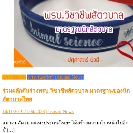
ข่าว (News)
นานาปศุสัตว์ (Animal News)
ร่วมผลักดันร่างพรบ.วิชาชีพสัตวบาล มาตรฐานของนัก
สัตวบาลไทย
Posted
Author
14/11/2019
27/04/2023
Pasusart News
on
สมาคมสัตวบาลแห่งประเทศไทยฯ ได้สร้างความก้าวหน้าไปอีก
ขั้ […]