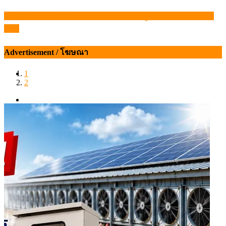
FM โชว์วิสัยทัศน์ในงาน OPP DAY ปักธงผู้นำ CAV รับเมกะเท
แนะแนว
รนด์
เรื่อง
Advertisement / โฆษณา
1
2