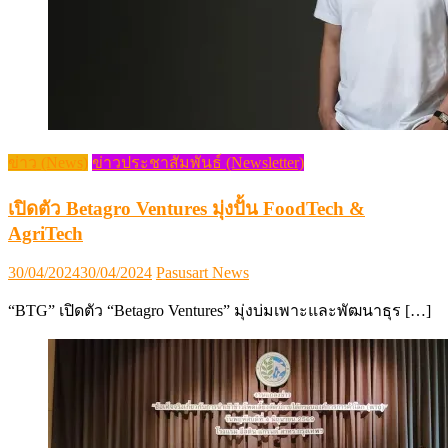
ข่าว (News)
ข่าวประชาสัมพันธ์ (Newsletter)
เปิดตัว Betagro Ventures มุ่งปั้น FoodTech &
AgriTech
Posted
Author
30/04/2024
30/04/2024
Pasusart News
on
“BTG” เปิดตัว “Betagro Ventures” มุ่งบ่มเพาะและพัฒนาธุร […]