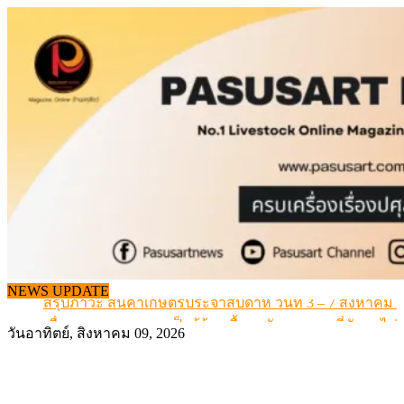
Skip
to
content
เดินหน้าดัน “ราคากลางโคเนื้อ” แก้ปัญหาราคาโคเนื้อตกต
NEWS UPDATE
สรุปภาวะ สินค้าเกษตรประจำสัปดาห์ วันที่ 3 – 7 สิงหาคม 
เมื่อเกษตรกรถูกมองเป็นผู้ร้ายเบื้องหลังราคาหมูที่สังคมไม่รู
วันอาทิตย์, สิงหาคม 09, 2026
สุดอั้น! ไข่ไก่หน้าฟาร์มปรับขึ้นอีก 6 บาท/แผง เริ่ม 7 ส.ค.69
ข้อมูลราคา สุกรมีชีวิตหน้าฟาร์ม พระที่ 6 สิงหาคม 2569
เดินหน้าดัน “ราคากลางโคเนื้อ” แก้ปัญหาราคาโคเนื้อตกต