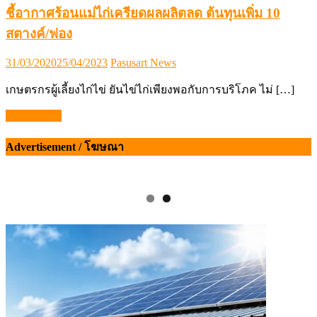
ชี้อากาศร้อนแม่ไก่เครียดผลผลิตลด ต้นทุนเพิ่ม 10
สตางค์/ฟอง
Posted
Author
31/03/2020
25/04/2023
Pasusart News
on
เกษตรกรผู้เลี้ยงไก่ไข่ ยันไข่ไก่เพียงพอกับการบริโภค ไม่ […]
LINE poster
แนะแนว
Advertisement / โฆษณา
เรื่อง