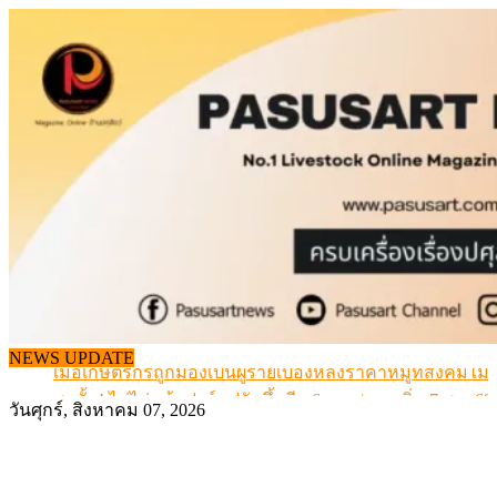
Skip
to
content
สกัดลักลอบนำเข้าเอ็นโคแช่แข็งกว่า 12.6 ตัน สมุทรสาคร
NEWS UPDATE
เมื่อเกษตรกรถูกมองเป็นผู้ร้ายเบื้องหลังราคาหมูที่สังคมไม่รู
สุดอั้น! ไข่ไก่หน้าฟาร์มปรับขึ้นอีก 6 บาท/แผง เริ่ม 7 ส.ค.69
วันศุกร์, สิงหาคม 07, 2026
ข้อมูลราคา สุกรมีชีวิตหน้าฟาร์ม พระที่ 6 สิงหาคม 2569
เดินหน้าดัน “ราคากลางโคเนื้อ” แก้ปัญหาราคาโคเนื้อตกต
สกัดลักลอบนำเข้าเอ็นโคแช่แข็งกว่า 12.6 ตัน สมุทรสาคร