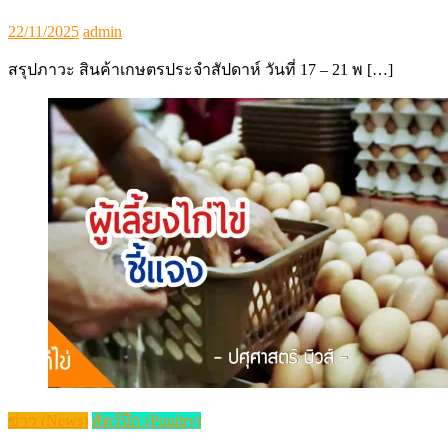
Posted
Author
22/11/2025
admin
on
สรุปภาวะ สินค้าเกษตรประจำสัปดาห์ วันที่ 17 – 21 พ […]
ข่าว (News)
สัตว์ปีก (Poultry)