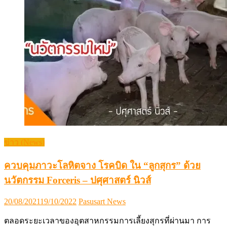
ข่าว (News)
ควบคุมภาวะโลหิตจาง โรคบิด ใน “ลูกสุกร” ด้วย
นวัตกรรม Forceris – ปศุศาสตร์ นิวส์
Posted
Author
20/08/2021
19/10/2022
Pasusart News
on
ตลอดระยะเวลาของอุตสาหกรรมการเลี้ยงสุกรที่ผ่านมา การ