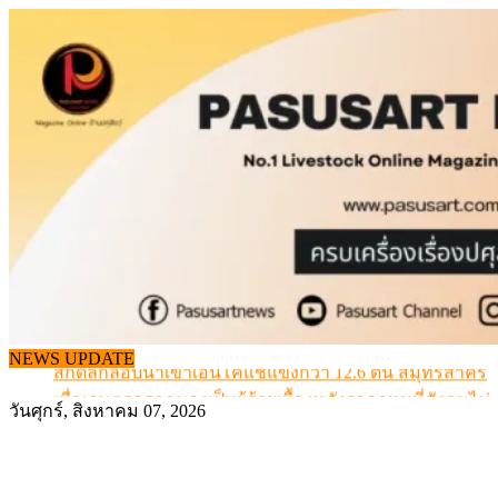
Skip
to
content
สกัดลักลอบนำเข้าเอ็นโคแช่แข็งกว่า 12.6 ตัน สมุทรสาคร
NEWS UPDATE
เมื่อเกษตรกรถูกมองเป็นผู้ร้ายเบื้องหลังราคาหมูที่สังคมไม่รู
วันศุกร์, สิงหาคม 07, 2026
สุดอั้น! ไข่ไก่หน้าฟาร์มปรับขึ้นอีก 6 บาท/แผง เริ่ม 7 ส.ค.69
ข้อมูลราคา สุกรมีชีวิตหน้าฟาร์ม พระที่ 6 สิงหาคม 2569
เดินหน้าดัน “ราคากลางโคเนื้อ” แก้ปัญหาราคาโคเนื้อตกต
สกัดลักลอบนำเข้าเอ็นโคแช่แข็งกว่า 12.6 ตัน สมุทรสาคร