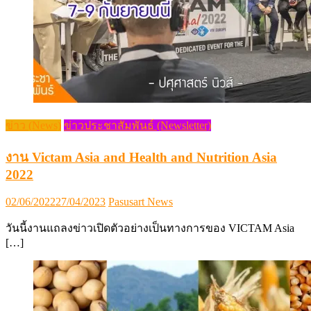
ข่าว (News)
ข่าวประชาสัมพันธ์ (Newsletter)
งาน Victam Asia and Health and Nutrition Asia
2022
Posted
Author
02/06/2022
27/04/2023
Pasusart News
on
วันนี้งานแถลงข่าวเปิดตัวอย่างเป็นทางการของ VICTAM Asia
[…]