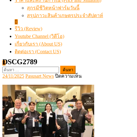
ราคาและสถานการณ์ (Price and Situation)
สุกรมีชีวิตหน้าฟาร์มวันนี้
สรุปภาวะสินค้าเกษตรประจำสัปดาห์
รีวิว (Review)
Youtube Channel (วิดีโอ)
เกี่ยวกับเรา (About US)
ติดต่อเรา (Contact US)
DSCG2789
ค้นหา
Posted
Author
บน
24/11/2025
Pasusart News
ปิดความเห็น
สำหรับ:
on
DSCG2789