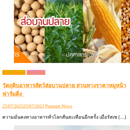
ข่าว (News)
สุกร (Pig)
วัตถุดิบอาหารสัตว์ส่อบานปลาย สวนทางราคาหมูหน้า
ฟาร์มดิ่ง
Posted
Author
25/07/2023
25/07/2023
Pasusart News
on
ความมั่นคงทางอาหารทั่วโลกสั่นสะเทือนอีกครั้ง เมื่อรัสเซ […]