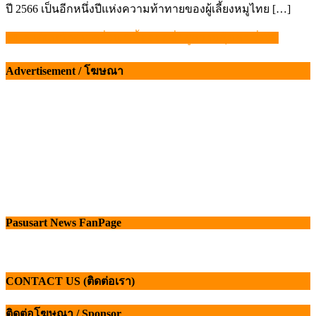
ปี 2566 เป็นอีกหนึ่งปีแห่งความท้าทายของผู้เลี้ยงหมูไทย […]
MLA เดินหน้าขับเคลื่อน “เนื้อออสซี่” สู่ความคุ้มค่า-ยั่งยืน
แนะแนว
เรื่อง
Advertisement / โฆษณา
Pasusart News FanPage
CONTACT US (ติดต่อเรา)
ติดต่อโฆษณา / Sponsor