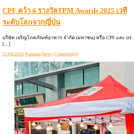
CPF คว้า 6 รางวัลTPM Awards 2025 เวที
ระดับโลกจากญี่ปุ่น
บริษัท เจริญโภคภัณฑ์อาหาร จำกัด (มหาชน) หรือ CPF และ บร
[…]
Posted
Author
21/04/2026
Pasusart News
Comment(0)
on