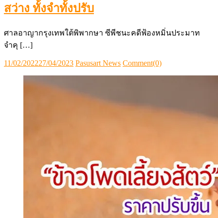
สว่าง ทั้งจำทั้งปรับ
ศาลอาญากรุงเทพใต้พิพากษา ซีพีชนะคดีฟ้องหมิ่นประมาท
จำคุ […]
Posted
Author
11/02/2022
27/04/2023
Pasusart News
Comment(0)
on