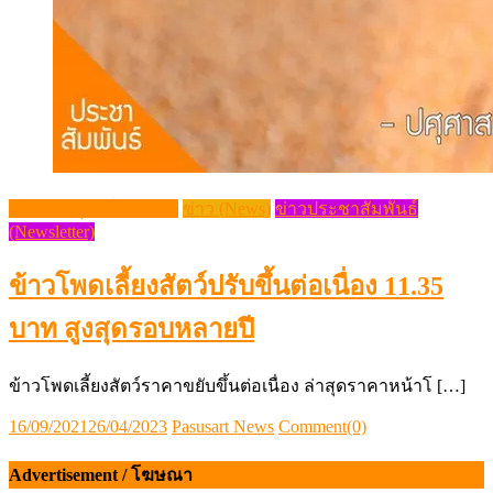
กระแสปศุสัตว์ (Trends)
ข่าว (News)
ข่าวประชาสัมพันธ์
(Newsletter)
ข้าวโพดเลี้ยงสัตว์ปรับขึ้นต่อเนื่อง 11.35
บาท สูงสุดรอบหลายปี
ข้าวโพดเลี้ยงสัตว์ราคาขยับขึ้นต่อเนื่อง ล่าสุดราคาหน้าโ […]
Posted
Author
16/09/2021
26/04/2023
Pasusart News
Comment(0)
on
Advertisement / โฆษณา