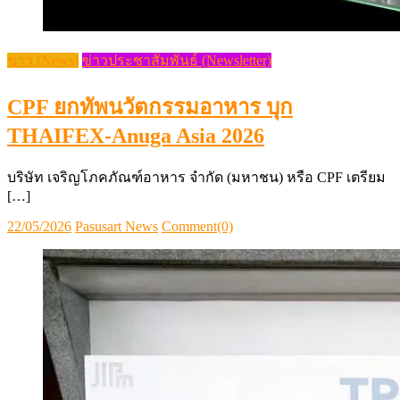
ข่าว (News)
ข่าวประชาสัมพันธ์ (Newsletter)
CPF ยกทัพนวัตกรรมอาหาร บุก
THAIFEX-Anuga Asia 2026
บริษัท เจริญโภคภัณฑ์อาหาร จำกัด (มหาชน) หรือ CPF เตรียม
[…]
Posted
Author
22/05/2026
Pasusart News
Comment(0)
on