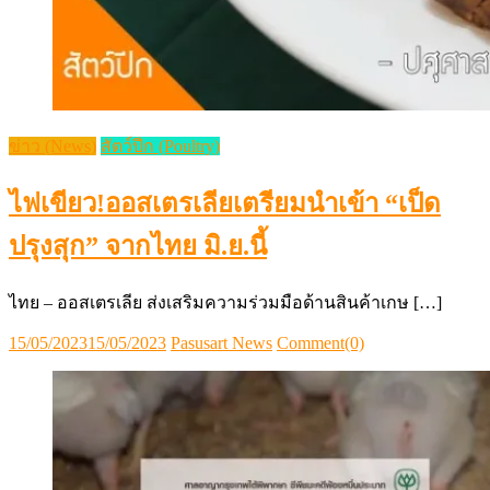
ข่าว (News)
สัตว์ปีก (Poultry)
ไฟเขียว!ออสเตรเลียเตรียมนำเข้า “เป็ด
ปรุงสุก” จากไทย มิ.ย.นี้
ไทย – ออสเตรเลีย ส่งเสริมความร่วมมือด้านสินค้าเกษ […]
Posted
Author
15/05/2023
15/05/2023
Pasusart News
Comment(0)
on