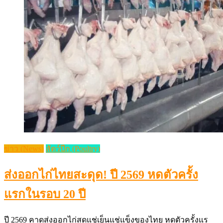
ข่าว (News)
สัตว์ปีก (Poultry)
ส่งออกไก่ไทยสะดุด! ปี 2569 หดตัวครั้ง
แรกในรอบ 20 ปี
ปี 2569 คาดส่งออกไก่สดแช่เย็นแช่แข็งของไทย หดตัวครั้งแร