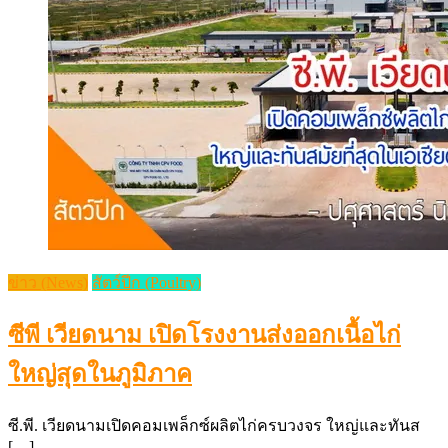
ข่าว (News)
สัตว์ปีก (Poultry)
ซีพี เวียดนาม เปิดโรงงานส่งออกเนื้อไก่
ใหญ่สุดในภูมิภาค
ซี.พี. เวียดนามเปิดคอมเพล็กซ์ผลิตไก่ครบวงจร ใหญ่และทันส
[…]