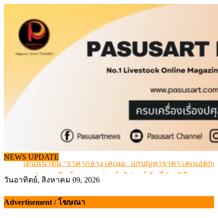
Skip
to
content
NEWS UPDATE
เดินหน้าดัน “ราคากลางโคเนื้อ” แก้ปัญหาราคาโคเนื้อตกต
สรุปภาวะ สินค้าเกษตรประจำสัปดาห์ วันที่ 3 – 7 สิงหาคม 
วันอาทิตย์, สิงหาคม 09, 2026
เมื่อเกษตรกรถูกมองเป็นผู้ร้ายเบื้องหลังราคาหมูที่สังคมไม่รู
สุดอั้น! ไข่ไก่หน้าฟาร์มปรับขึ้นอีก 6 บาท/แผง เริ่ม 7 ส.ค.69
Advertisement / โฆษณา
ข้อมูลราคา สุกรมีชีวิตหน้าฟาร์ม พระที่ 6 สิงหาคม 2569