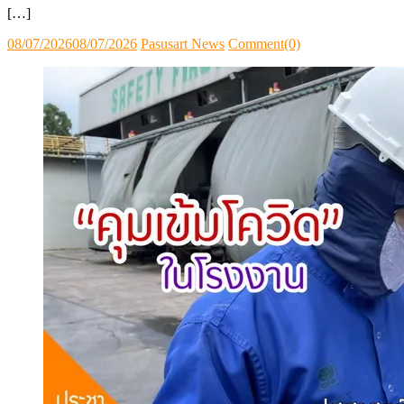
[…]
Posted
Author
08/07/2026
08/07/2026
Pasusart News
Comment(0)
on