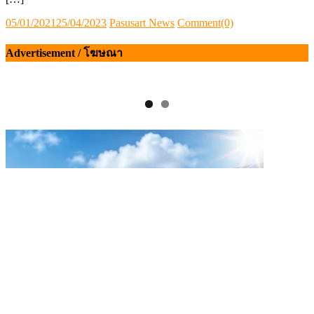
Posted
Author
05/01/2021
25/04/2023
Pasusart News
Comment(0)
on
Advertisement / โฆษณา