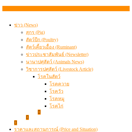
เดินหน้าดัน “ราคากลางโคเนื้อ” แก้ปัญหาราคาโคเนื้อตกต
สรุปภาวะ สินค้าเกษตรประจำสัปดาห์ วันที่ 3 – 7 สิงหาคม 
ข่าว (News)
สุกร (Pig)
สัตว์ปีก (Poultry)
สัตว์เคี้ยวเอื้อง (Ruminant)
ข่าวประชาสัมพันธ์ (Newsletter)
นานาปศุสัตว์ (Animals News)
วิชาการปศุสัตว์ (Livestock Article)
โรคในสัตว์
โรคควาย
โรควัว
โรคหมู
โรคไก่
ราคาและสถานการณ์ (Price and Situation)