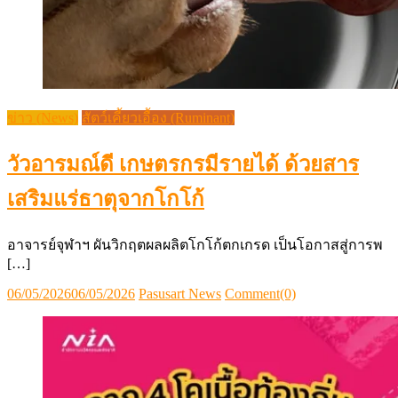
ข่าว (News)
สัตว์เคี้ยวเอื้อง (Ruminant)
วัวอารมณ์ดี เกษตรกรมีรายได้ ด้วยสาร
เสริมแร่ธาตุจากโกโก้
อาจารย์จุฬาฯ ผันวิกฤตผลผลิตโกโก้ตกเกรด เป็นโอกาสสู่การพ
[…]
Posted
Author
06/05/2026
06/05/2026
Pasusart News
Comment(0)
on