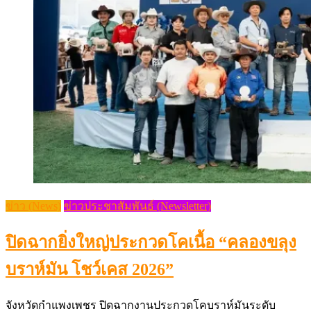
ข่าว (News)
ข่าวประชาสัมพันธ์ (Newsletter)
ปิดฉากยิ่งใหญ่ประกวดโคเนื้อ “คลองขลุง
บราห์มัน โชว์เคส 2026”
จังหวัดกำแพงเพชร ปิดฉากงานประกวดโคบราห์มันระดับ