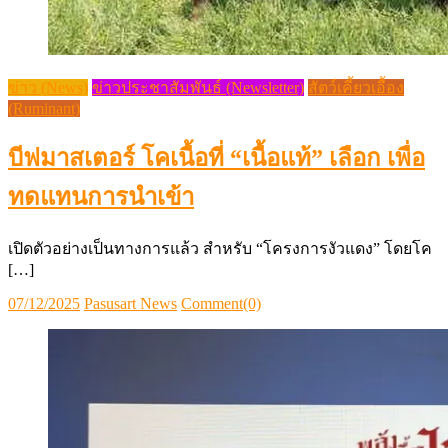
ข่าว (News)
ข่าวประชาสัมพันธ์ (Newsletter)
สัตว์เคี้ยวเอื้อง
(Ruminant)
บีฟมาสเตอร์ โคเนื้อที่ “เนื้อแท้” เลือก เพื่อ
ทดแทนการนำเข้า
เปิดตัวอย่างเป็นทางการแล้ว สำหรับ “โครงการงัวแดง” โดยโค
[…]
Posted
Author
07/12/2025
Pasusart News
Comment(0)
on