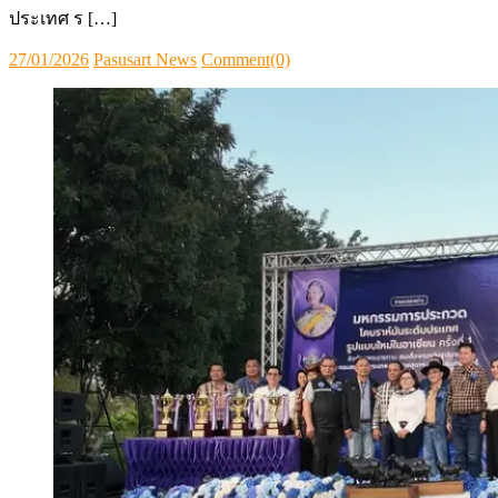
ประเทศ ร […]
Posted
Author
27/01/2026
Pasusart News
Comment(0)
on