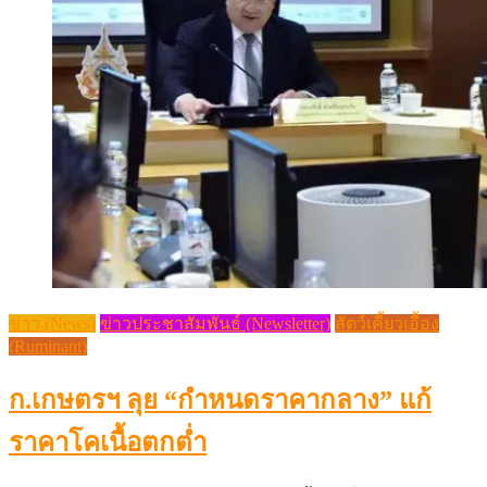
ข่าว (News)
ข่าวประชาสัมพันธ์ (Newsletter)
สัตว์เคี้ยวเอื้อง
(Ruminant)
ก.เกษตรฯ ลุย “กำหนดราคากลาง” แก้
ราคาโคเนื้อตกต่ำ