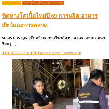
ข่าว (News)
สัตว์เคี้ยวเอื้อง (Ruminant)
ทิศทางโคเนื้อไทยปี 69 การผลิต อาหาร
สัตว์และการตลาด
รศ.ดร.ศกร คุณวุฒิฤทธิรณ ภาควิชาสัตวบาล คณะเกษตร มหา
วิทย […]
Posted
Author
03/01/2026
03/01/2026
Pasusart News
Comment(0)
on