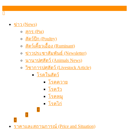
สภาการสัตวบาลได้ “นายกฯ” พร้อมทีมบริหารชุดแรก แล้ว
ข่าว (News)
สุกร (Pig)
สัตว์ปีก (Poultry)
สัตว์เคี้ยวเอื้อง (Ruminant)
ข่าวประชาสัมพันธ์ (Newsletter)
นานาปศุสัตว์ (Animals News)
วิชาการปศุสัตว์ (Livestock Article)
โรคในสัตว์
โรคควาย
โรควัว
โรคหมู
โรคไก่
ราคาและสถานการณ์ (Price and Situation)