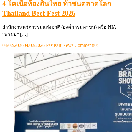
4 โคเนื้อท้องถิ่นไทย ท้าชนตลาดโลก
Thailand Beef Fest 2026
สำนักงานนวัตกรรมแห่งชาติ (องค์การมหาชน) หรือ NIA
“พาชม” […]
Posted
Author
04/02/2026
04/02/2026
Pasusart News
Comment(0)
on