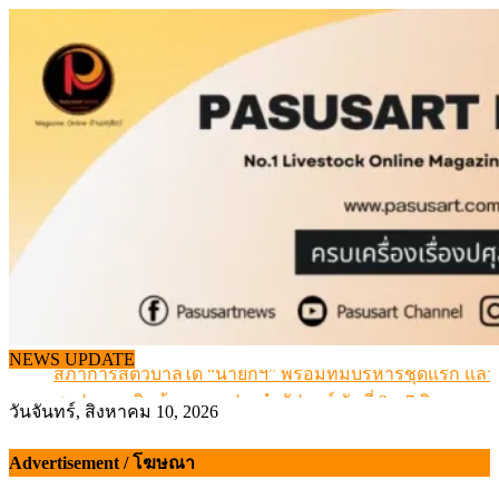
Skip
to
content
ข้อมูลราคา สุกรมีชีวิตหน้าฟาร์ม พระที่ 6 สิงหาคม 2569
NEWS UPDATE
สภาการสัตวบาลได้ “นายกฯ” พร้อมทีมบริหารชุดแรก แล้ว
สรุปภาวะ สินค้าเกษตรประจำสัปดาห์ วันที่ 3 – 7 สิงหาคม 
วันจันทร์, สิงหาคม 10, 2026
เมื่อเกษตรกรถูกมองเป็นผู้ร้ายเบื้องหลังราคาหมูที่สังคมไม่รู
สุดอั้น! ไข่ไก่หน้าฟาร์มปรับขึ้นอีก 6 บาท/แผง เริ่ม 7 ส.ค.69
Advertisement / โฆษณา
ข้อมูลราคา สุกรมีชีวิตหน้าฟาร์ม พระที่ 6 สิงหาคม 2569