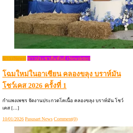
ข่าว (News)
ข่าวประชาสัมพันธ์ (Newsletter)
โฉมใหม่ในอาเซียน คลองขลุง บราห์มัน
โชว์เคส 2026 ครั้งที่ 1
กำแพงเพชร จัดงานประกวดโคเนื้อ คลองขลุง บราห์มัน โชว์
เคส […]
Posted
Author
10/01/2026
Pasusart News
Comment(0)
on