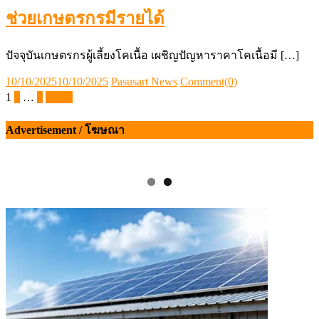
ช่วยเกษตรกรมีรายได้
ปัจจุบันเกษตรกรผู้เลี้ยงโคเนื้อ เผชิญปัญหาราคาโคเนื้อมี […]
Posted
Author
10/10/2025
10/10/2025
Pasusart News
Comment(0)
on
Posts
1
2
…
4
ถัดไป
pagination
Advertisement / โฆษณา