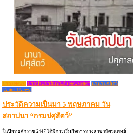
ข่าว (News)
ข่าวประชาสัมพันธ์ (Newsletter)
นานาปศุสัตว์
(Animal News)
ประวัติความเป็นมา 5 พฤษภาคม วัน
สถาปนา “กรมปศุสัตว์”
ในปีพุทธศักราช 2447 ได้มีการเริ่มกิจการทางสาขาสัตวแพทย์