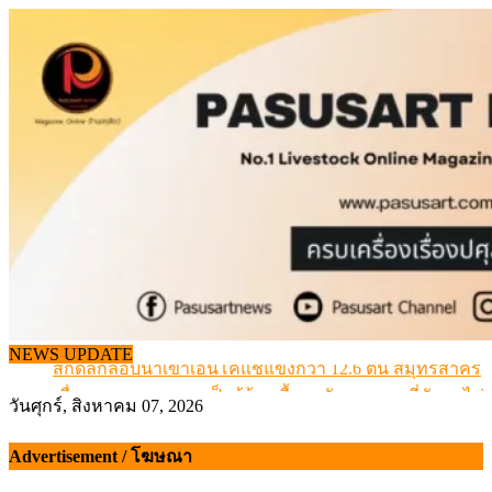
Skip
to
content
NEWS UPDATE
สกัดลักลอบนำเข้าเอ็นโคแช่แข็งกว่า 12.6 ตัน สมุทรสาคร
เมื่อเกษตรกรถูกมองเป็นผู้ร้ายเบื้องหลังราคาหมูที่สังคมไม่รู
วันศุกร์, สิงหาคม 07, 2026
สุดอั้น! ไข่ไก่หน้าฟาร์มปรับขึ้นอีก 6 บาท/แผง เริ่ม 7 ส.ค.69
ข้อมูลราคา สุกรมีชีวิตหน้าฟาร์ม พระที่ 6 สิงหาคม 2569
Advertisement / โฆษณา
เดินหน้าดัน “ราคากลางโคเนื้อ” แก้ปัญหาราคาโคเนื้อตกต