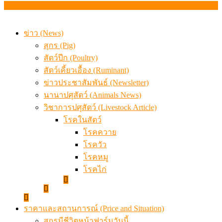
สกัดลักลอบนำเข้าเอ็นโคแช่แข็งกว่า 12.6 ตัน สมุทรสาคร
เมื่อเกษตรกรถูกมองเป็นผู้ร้ายเบื้องหลังราคาหมูที่สังคมไม่รู
ข่าว (News)
สุกร (Pig)
สัตว์ปีก (Poultry)
สัตว์เคี้ยวเอื้อง (Ruminant)
ข่าวประชาสัมพันธ์ (Newsletter)
นานาปศุสัตว์ (Animals News)
วิชาการปศุสัตว์ (Livestock Article)
โรคในสัตว์
โรคควาย
โรควัว
โรคหมู
โรคไก่
ราคาและสถานการณ์ (Price and Situation)
สุกรมีชีวิตหน้าฟาร์มวันนี้