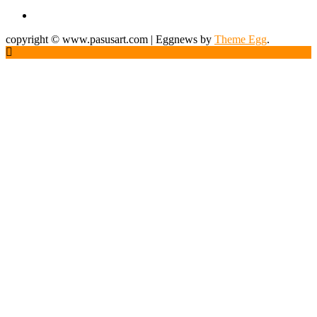
copyright © www.pasusart.com
|
Eggnews by
Theme Egg
.