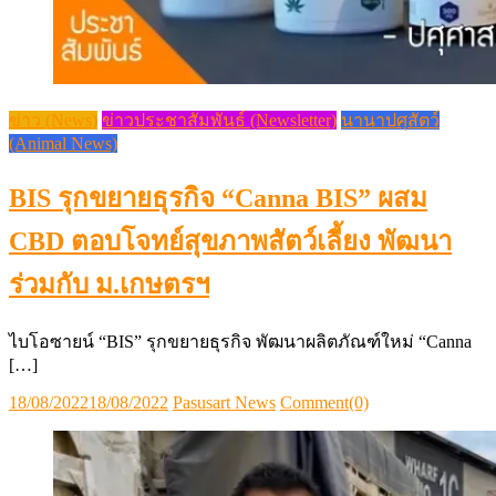
ข่าว (News)
ข่าวประชาสัมพันธ์ (Newsletter)
นานาปศุสัตว์
(Animal News)
BIS รุกขยายธุรกิจ “Canna BIS” ผสม
CBD ตอบโจทย์สุขภาพสัตว์เลี้ยง พัฒนา
ร่วมกับ ม.เกษตรฯ
ไบโอซายน์ “BIS” รุกขยายธุรกิจ พัฒนาผลิตภัณฑ์ใหม่ “Canna
[…]
Posted
Author
18/08/2022
18/08/2022
Pasusart News
Comment(0)
on