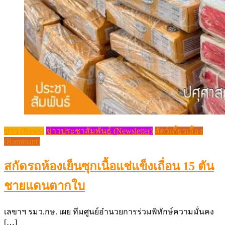
ข่าว (News)
ข่าวประชาสัมพันธ์ (Newsletter)
สัตว์เคี้ยวเอื้อง
(Ruminant)
สกัดรถห้องเย็นซุกเนื้อแช่แข็งเถื่อน 15 ตัน
ชายแดนตากใบ
เลขาฯ รมว.กษ. เผย ทีมศูนย์อำนวยการร่วมพิทักษ์ความมั่นคง
[…]