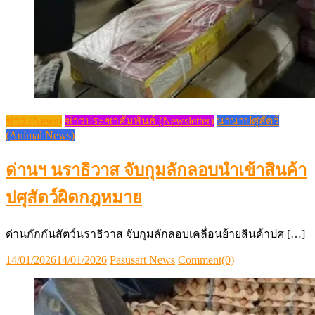
ข่าว (News)
ข่าวประชาสัมพันธ์ (Newsletter)
นานาปศุสัตว์
(Animal News)
ด่านฯ นราธิวาส จับกุมลักลอบนำเข้าสินค้า
ปศุสัตว์ผิดกฎหมาย
ด่านกักกันสัตว์นราธิวาส จับกุมลักลอบเคลื่อนย้ายสินค้าปศ […]
Posted
Author
14/01/2026
14/01/2026
Pasusart News
Comment(0)
on