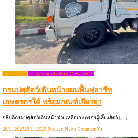
ข่าว (News)
ข่าวประชาสัมพันธ์ (Newsletter)
กรมปศุสัตว์เดินหน้าแผนฟื้นฟูอาชีพ
เกษตรกรใต้ พร้อมกณฑ์เยียวยา
อธิบดีกรมปศุสัตว์เดินหน้าช่วยเหลือเกษตรกรผู้เลี้ยงสัตว์ […]
Posted
Author
28/11/2025
28/11/2025
Pasusart News
Comment(0)
on