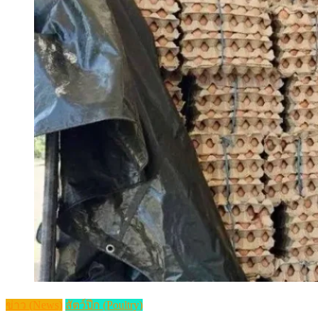
ข่าว (News)
สัตว์ปีก (Poultry)