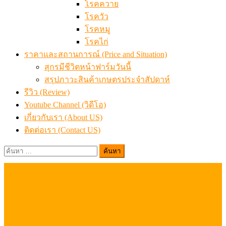
โรคควาย
โรควัว
โรคหมู
โรคไก่
ราคาและสถานการณ์ (Price and Situation)
สุกรมีชีวิตหน้าฟาร์มวันนี้
สรุปภาวะสินค้าเกษตรประจำสัปดาห์
รีวิว (Review)
Youtube Channel (วิดีโอ)
เกี่ยวกับเรา (About US)
ติดต่อเรา (Contact US)
ค้นหา
สำหรับ: