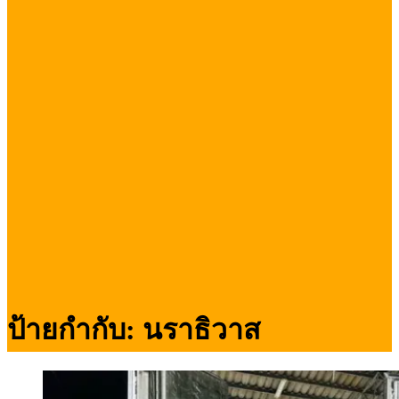
ป้ายกำกับ:
นราธิวาส