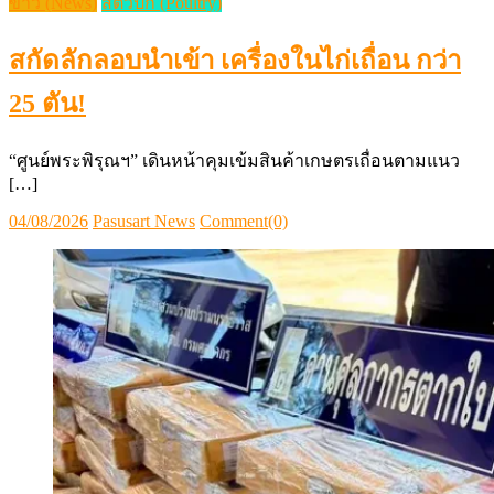
ข่าว (News)
สัตว์ปีก (Poultry)
สกัดลักลอบนำเข้า เครื่องในไก่เถื่อน กว่า
25 ตัน!
“ศูนย์พระพิรุณฯ” เดินหน้าคุมเข้มสินค้าเกษตรเถื่อนตามแนว
[…]
Posted
Author
04/08/2026
Pasusart News
Comment(0)
on