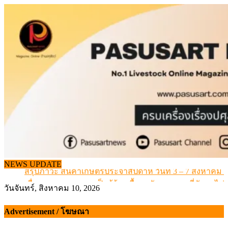
Skip
to
content
เดินหน้าดัน “ราคากลางโคเนื้อ” แก้ปัญหาราคาโคเนื้อตกต
NEWS UPDATE
สรุปภาวะ สินค้าเกษตรประจำสัปดาห์ วันที่ 3 – 7 สิงหาคม 
เมื่อเกษตรกรถูกมองเป็นผู้ร้ายเบื้องหลังราคาหมูที่สังคมไม่รู
วันจันทร์, สิงหาคม 10, 2026
สุดอั้น! ไข่ไก่หน้าฟาร์มปรับขึ้นอีก 6 บาท/แผง เริ่ม 7 ส.ค.69
ข้อมูลราคา สุกรมีชีวิตหน้าฟาร์ม พระที่ 6 สิงหาคม 2569
Advertisement / โฆษณา
เดินหน้าดัน “ราคากลางโคเนื้อ” แก้ปัญหาราคาโคเนื้อตกต