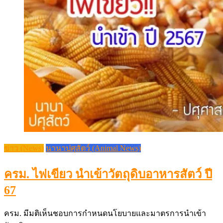
ข่าว (News)
นานาปศุสัตว์ (Animal News)
ครม. ไฟเขียว นำเข้าวัตถุดิบอาหารสัตว์ ปี
67
ครม. มีมติเห็นชอบการกำหนดนโยบายและมาตรการนำเข้า