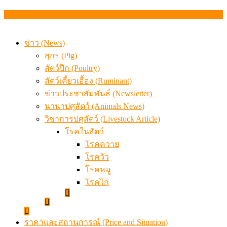
สรุปภาวะ สินค้าเกษตรประจำสัปดาห์ วันที่ 3 – 7 สิงหาคม 
ข่าว (News)
สุกร (Pig)
สัตว์ปีก (Poultry)
สัตว์เคี้ยวเอื้อง (Ruminant)
ข่าวประชาสัมพันธ์ (Newsletter)
นานาปศุสัตว์ (Animals News)
วิชาการปศุสัตว์ (Livestock Article)
โรคในสัตว์
โรคควาย
โรควัว
โรคหมู
โรคไก่
ราคาและสถานการณ์ (Price and Situation)