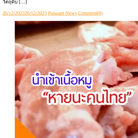
วัตถุดิบ […]
Posted
Author
26/12/2023
26/12/2023
Pasusart News
Comment(0)
on