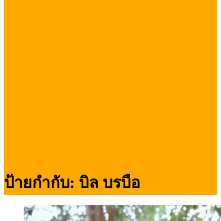
ป้ายกำกับ:
บิล บรบือ