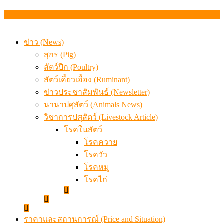
จากเครื่องดนตรีพื้นบ้านอีสาน สู่ “แคนมิลค์” แบรนด์นมโ
แท้
ข้อมูลราคา สุกรมีชีวิตหน้าฟาร์ม พระที่ 6 สิงหาคม 2569
ข่าว (News)
สุกร (Pig)
สัตว์ปีก (Poultry)
สัตว์เคี้ยวเอื้อง (Ruminant)
ข่าวประชาสัมพันธ์ (Newsletter)
นานาปศุสัตว์ (Animals News)
วิชาการปศุสัตว์ (Livestock Article)
โรคในสัตว์
โรคควาย
โรควัว
โรคหมู
โรคไก่
ราคาและสถานการณ์ (Price and Situation)