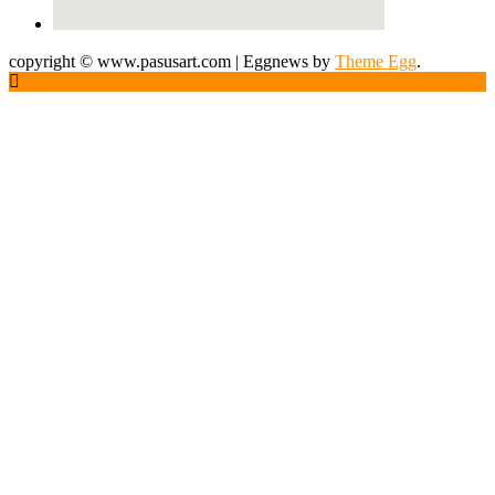
copyright © www.pasusart.com
|
Eggnews by
Theme Egg
.