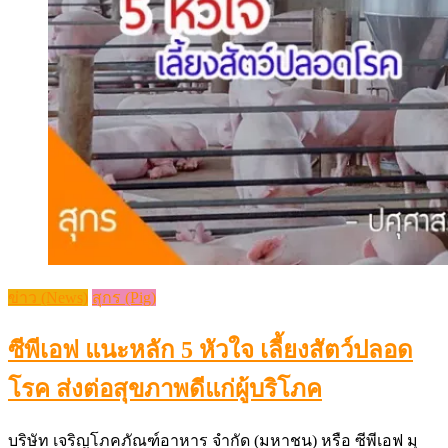
ข่าว (News)
สุกร (Pig)
ซีพีเอฟ แนะหลัก 5 หัวใจ เลี้ยงสัตว์ปลอด
โรค ส่งต่อสุขภาพดีแก่ผู้บริโภค
บริษัท เจริญโภคภัณฑ์อาหาร จำกัด (มหาชน) หรือ ซีพีเอฟ มุ