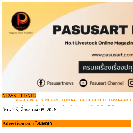
Skip
to
content
NEWS UPDATE
เดินหน้าดัน “ราคากลางโคเนื้อ” แก้ปัญหาราคาโคเนื้อตกต
สรุปภาวะ สินค้าเกษตรประจำสัปดาห์ วันที่ 3 – 7 สิงหาคม 
วันเสาร์, สิงหาคม 08, 2026
เมื่อเกษตรกรถูกมองเป็นผู้ร้ายเบื้องหลังราคาหมูที่สังคมไม่รู
สุดอั้น! ไข่ไก่หน้าฟาร์มปรับขึ้นอีก 6 บาท/แผง เริ่ม 7 ส.ค.69
Advertisement / โฆษณา
ข้อมูลราคา สุกรมีชีวิตหน้าฟาร์ม พระที่ 6 สิงหาคม 2569