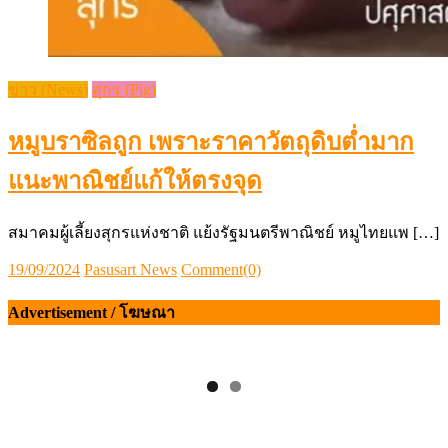
ข่าว (News)
สุกร (Pig)
หมูบราซิลถูก เพราะราคาวัตถุดิบต่ำมาก
แนะพาณิชย์แก้ให้ตรงจุด
สมาคมผู้เลี้ยงสุกรแห่งชาติ แย้งรัฐมนตรีพาณิชย์ หมูไทยแพ […]
Posted
Author
19/09/2024
Pasusart News
Comment(0)
on
Advertisement / โฆษณา