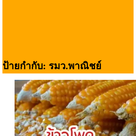
ป้ายกำกับ:
รมว.พาณิชย์