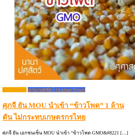
ข่าว (News)
นานาปศุสัตว์ (Animal News)
ศุภจี ยัน MOU นำเข้า “ข้าวโพด” 1 ล้าน
ตัน ไม่กระทบเกษตรกรไทย
ศุภจี ยัน เอกชนเซ็น MOU นำเข้า “ข้าวโพด GMO&#8221 […]