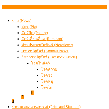
เดินหน้าดัน “ราคากลางโคเนื้อ” แก้ปัญหาราคาโคเนื้อตกต
สรุปภาวะ สินค้าเกษตรประจำสัปดาห์ วันที่ 3 – 7 สิงหาคม 
ข่าว (News)
สุกร (Pig)
สัตว์ปีก (Poultry)
สัตว์เคี้ยวเอื้อง (Ruminant)
ข่าวประชาสัมพันธ์ (Newsletter)
นานาปศุสัตว์ (Animals News)
วิชาการปศุสัตว์ (Livestock Article)
โรคในสัตว์
โรคควาย
โรควัว
โรคหมู
โรคไก่
ราคาและสถานการณ์ (Price and Situation)