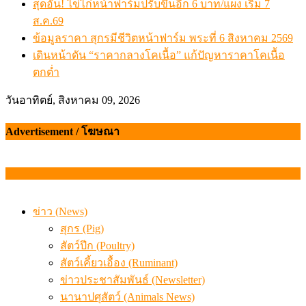
สุดอั้น! ไข่ไก่หน้าฟาร์มปรับขึ้นอีก 6 บาท/แผง เริ่ม 7
ส.ค.69
ข้อมูลราคา สุกรมีชีวิตหน้าฟาร์ม พระที่ 6 สิงหาคม 2569
เดินหน้าดัน “ราคากลางโคเนื้อ” แก้ปัญหาราคาโคเนื้อ
ตกต่ำ
วันอาทิตย์, สิงหาคม 09, 2026
Advertisement / โฆษณา
ข่าว (News)
สุกร (Pig)
สัตว์ปีก (Poultry)
สัตว์เคี้ยวเอื้อง (Ruminant)
ข่าวประชาสัมพันธ์ (Newsletter)
นานาปศุสัตว์ (Animals News)