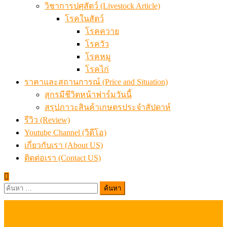
วิชาการปศุสัตว์ (Livestock Article)
โรคในสัตว์
โรคควาย
โรควัว
โรคหมู
โรคไก่
ราคาและสถานการณ์ (Price and Situation)
สุกรมีชีวิตหน้าฟาร์มวันนี้
สรุปภาวะสินค้าเกษตรประจำสัปดาห์
รีวิว (Review)
Youtube Channel (วิดีโอ)
เกี่ยวกับเรา (About US)
ติดต่อเรา (Contact US)
ค้นหา
สำหรับ: