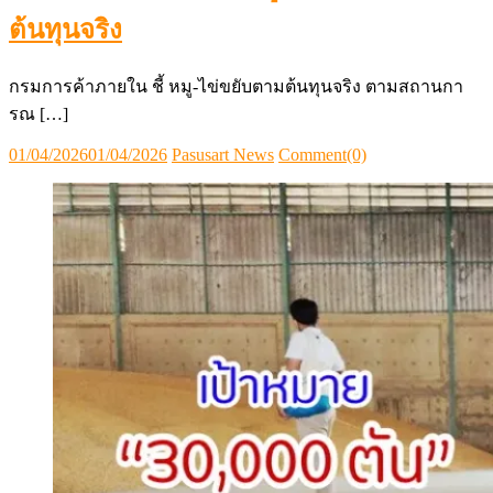
ต้นทุนจริง
กรมการค้าภายใน ชี้ หมู-ไข่ขยับตามต้นทุนจริง ตามสถานกา
รณ […]
Posted
Author
01/04/2026
01/04/2026
Pasusart News
Comment(0)
on