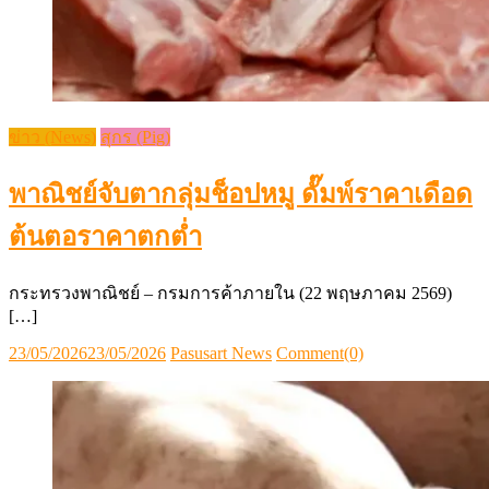
ข่าว (News)
สุกร (Pig)
พาณิชย์จับตากลุ่มช็อปหมู ดั๊มพ์ราคาเดือด
ต้นตอราคาตกต่ำ
กระทรวงพาณิชย์ – กรมการค้าภายใน (22 พฤษภาคม 2569)
[…]
Posted
Author
23/05/2026
23/05/2026
Pasusart News
Comment(0)
on