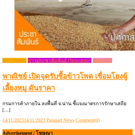
ข่าว (News)
ข่าวประชาสัมพันธ์ (Newsletter)
สุกร (Pig)
พาณิชย์ เปิดจุดรับซื้อข้าวโพด เชื่อมโยงผู้
เลี้ยงหมู ดันราคา
กรมการค้าภายใน ลงพื้นที่ จ.น่าน ชี้แจงมาตรการรักษาเสถีย
[…]
Posted
Author
14/11/2023
14/11/2023
Pasusart News
Comment(0)
on
Advertisement / โฆษณา