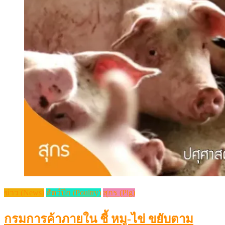
ข่าว (News)
สัตว์ปีก (Poultry)
สุกร (Pig)
กรมการค้าภายใน ชี้ หมู-ไข่ ขยับตาม