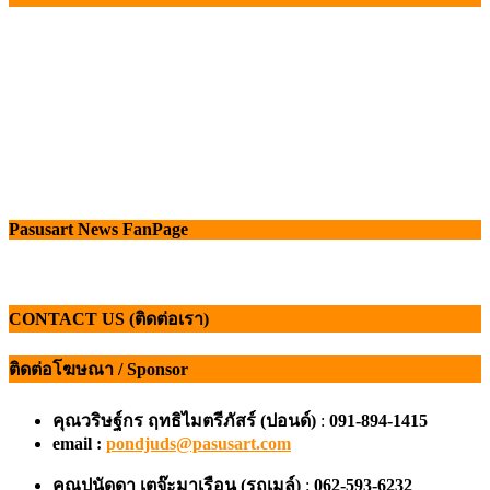
Pasusart News FanPage
CONTACT US (ติดต่อเรา)
ติดต่อโฆษณา / Sponsor
คุณวริษฐ์กร ฤทธิไมตรีภัสร์ (ปอนด์)
:
091-894-1415
email :
pondjuds@pasusart.com
คุณปนัดดา เตจ๊ะมาเรือน
(รถเมล์)
:
062-593-6232