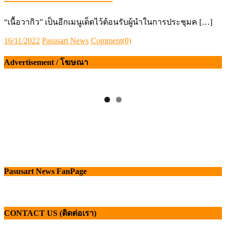
“เนื้อวากิว” เป็นอีกเมนูเด็ดไว้ต้อนรับผู้นำในการประชุมค […]
Posted
Author
16/11/2022
Pasusart News
Comment(0)
on
Advertisement / โฆษณา
Pasusart News FanPage
CONTACT US (ติดต่อเรา)