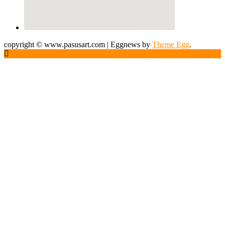
copyright © www.pasusart.com
|
Eggnews by
Theme Egg
.