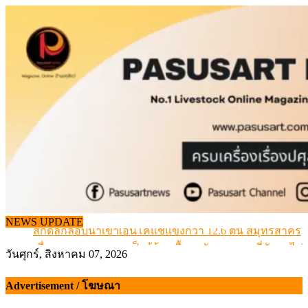
Skip
to
content
NEWS UPDATE
สกัดลักลอบนำเข้าเอ็นโคแช่แข็งกว่า 12.6 ตัน สมุทรสาคร
เมื่อเกษตรกรถูกมองเป็นผู้ร้ายเบื้องหลังราคาหมูที่สังคมไม่รู
วันศุกร์, สิงหาคม 07, 2026
สุดอั้น! ไข่ไก่หน้าฟาร์มปรับขึ้นอีก 6 บาท/แผง เริ่ม 7 ส.ค.69
ข้อมูลราคา สุกรมีชีวิตหน้าฟาร์ม พระที่ 6 สิงหาคม 2569
Advertisement / โฆษณา
เดินหน้าดัน “ราคากลางโคเนื้อ” แก้ปัญหาราคาโคเนื้อตกต