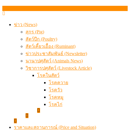
สกัดลักลอบนำเข้าเอ็นโคแช่แข็งกว่า 12.6 ตัน สมุทรสาคร
เมื่อเกษตรกรถูกมองเป็นผู้ร้ายเบื้องหลังราคาหมูที่สังคมไม่รู
ข่าว (News)
สุกร (Pig)
สัตว์ปีก (Poultry)
สัตว์เคี้ยวเอื้อง (Ruminant)
ข่าวประชาสัมพันธ์ (Newsletter)
นานาปศุสัตว์ (Animals News)
วิชาการปศุสัตว์ (Livestock Article)
โรคในสัตว์
โรคควาย
โรควัว
โรคหมู
โรคไก่
ราคาและสถานการณ์ (Price and Situation)