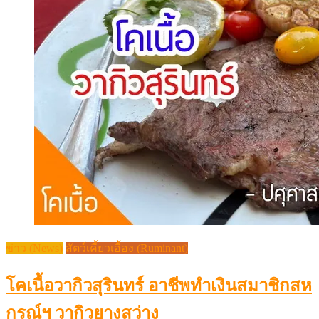
ข่าว (News)
สัตว์เคี้ยวเอื้อง (Ruminant)
โคเนื้อวากิวสุรินทร์ อาชีพทำเงินสมาชิกสห
กรณ์ฯ วากิวยางสว่าง