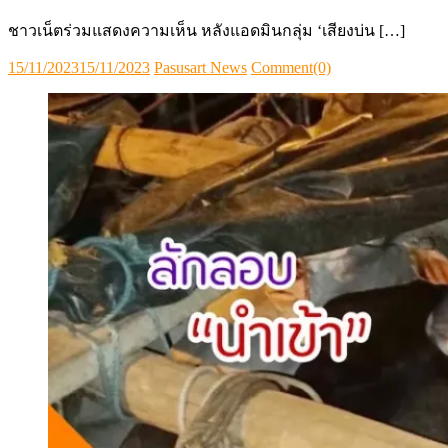
ชาวเน็ตร่วมแสดงความเห็น หลังแอดมินกลุ่ม ‘เสียงบ่น […]
Posted
Author
15/11/2023
15/11/2023
Pasusart News
Comment(0)
on