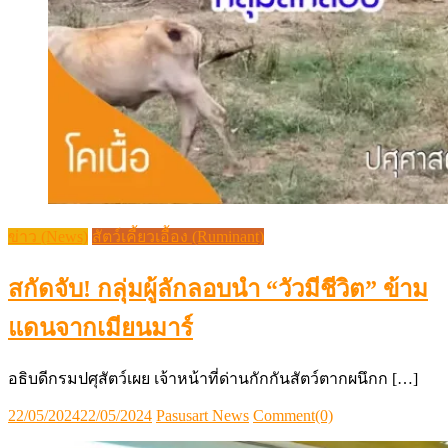
ข่าว (News)
สัตว์เคี้ยวเอื้อง (Ruminant)
สกัดจับ! กลุ่มผู้ลักลอบนำ “วัวมีชีวิต” ข้าม
แดนจากเมียนมาร์
อธิบดีกรมปศุสัตว์เผย เจ้าหน้าที่ด่านกักกันสัตว์ตากผนึกก […]
Posted
Author
22/05/2024
22/05/2024
Pasusart News
Comment(0)
on