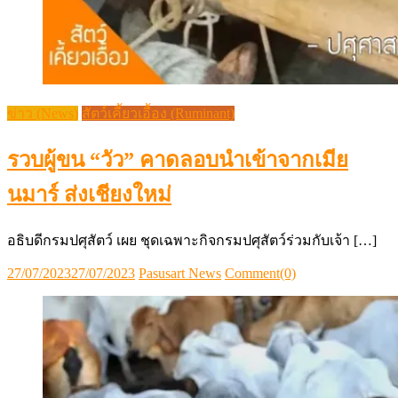
ข่าว (News)
สัตว์เคี้ยวเอื้อง (Ruminant)
รวบผู้ขน “วัว” คาดลอบนำเข้าจากเมีย
นมาร์ ส่งเชียงใหม่
อธิบดีกรมปศุสัตว์ เผย ชุดเฉพาะกิจกรมปศุสัตว์ร่วมกับเจ้า […]
Posted
Author
27/07/2023
27/07/2023
Pasusart News
Comment(0)
on