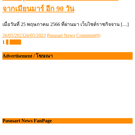
จากเมียนมาร์ อีก 90 วัน
เมื่อวันที่ 25 พฤษภาคม 2566 ที่ผ่านมา เว็บไซต์ราชกิจจาน […]
Posted
Author
26/05/2023
26/05/2023
Pasusart News
Comment(0)
on
Posts
1
2
ถัดไป
pagination
Advertisement / โฆษณา
Pasusart News FanPage