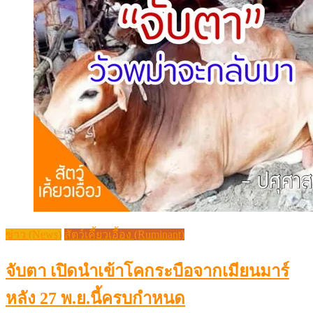
ข่าว (News)
สัตว์เคี้ยวเอื้อง (Ruminant)
จับตา เปิดนำเข้าโคกระบือจากเมียนมาร์
หลัง 27 พ.ย.นี้ครบกำหนด