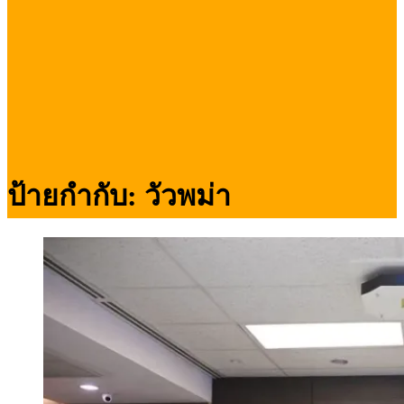
ป้ายกำกับ:
วัวพม่า