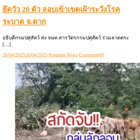
ยึดวัว 20 ตัว ลอบเข้าเขตเฝ้าระวังโรค
ระบาด จ.ตาก
อธิบดีกรมปศุสัตว์ ส่ง จนท.สารวัตรกรมปศุสัตว์ ร่วมลาดตระ
[…]
Posted
Author
26/04/2025
26/04/2025
Pasusart News
Comment(0)
on