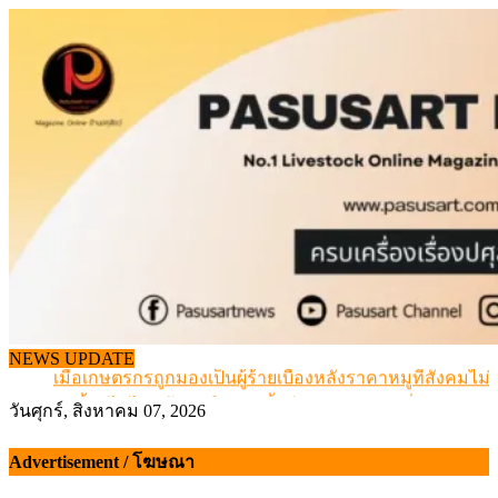
Skip
to
content
สกัดลักลอบนำเข้าเอ็นโคแช่แข็งกว่า 12.6 ตัน สมุทรสาคร
NEWS UPDATE
เมื่อเกษตรกรถูกมองเป็นผู้ร้ายเบื้องหลังราคาหมูที่สังคมไม่รู
สุดอั้น! ไข่ไก่หน้าฟาร์มปรับขึ้นอีก 6 บาท/แผง เริ่ม 7 ส.ค.69
วันศุกร์, สิงหาคม 07, 2026
ข้อมูลราคา สุกรมีชีวิตหน้าฟาร์ม พระที่ 6 สิงหาคม 2569
เดินหน้าดัน “ราคากลางโคเนื้อ” แก้ปัญหาราคาโคเนื้อตกต
Advertisement / โฆษณา
สกัดลักลอบนำเข้าเอ็นโคแช่แข็งกว่า 12.6 ตัน สมุทรสาคร