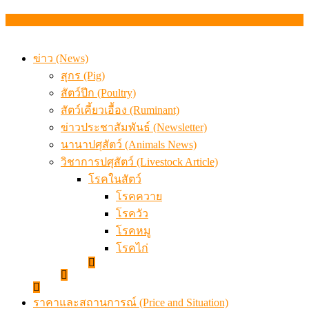
เมื่อเกษตรกรถูกมองเป็นผู้ร้ายเบื้องหลังราคาหมูที่สังคมไม่รู
ข่าว (News)
สุกร (Pig)
สัตว์ปีก (Poultry)
สัตว์เคี้ยวเอื้อง (Ruminant)
ข่าวประชาสัมพันธ์ (Newsletter)
นานาปศุสัตว์ (Animals News)
วิชาการปศุสัตว์ (Livestock Article)
โรคในสัตว์
โรคควาย
โรควัว
โรคหมู
โรคไก่
ราคาและสถานการณ์ (Price and Situation)