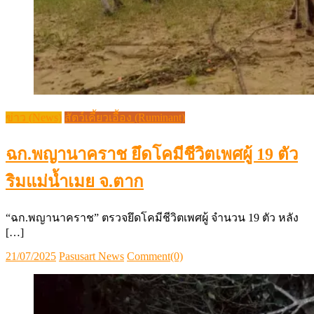
ข่าว (News)
สัตว์เคี้ยวเอื้อง (Ruminant)
ฉก.พญานาคราช ยึดโคมีชีวิตเพศผู้ 19 ตัว
ริมแม่น้ำเมย จ.ตาก
“ฉก.พญานาคราช” ตรวจยึดโคมีชีวิตเพศผู้ จำนวน 19 ตัว หลัง
[…]
Posted
Author
21/07/2025
Pasusart News
Comment(0)
on