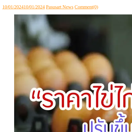
Posted
Author
10/01/2024
10/01/2024
Pasusart News
Comment(0)
on