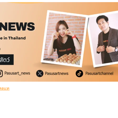
สดแท้
่ำ
สดแท้