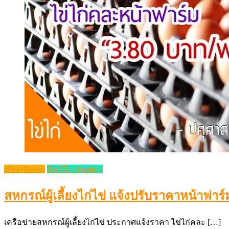
ข่าว (News)
สัตว์ปีก (Poultry)
สหกรณ์ผู้เลี้ยงไก่ไข่ แจ้งปรับราคาหน้าฟาร
เครือข่ายสหกรณ์ผู้เลี้ยงไก่ไข่ ประกาศแจ้งราคา ไข่ไก่คละ […]