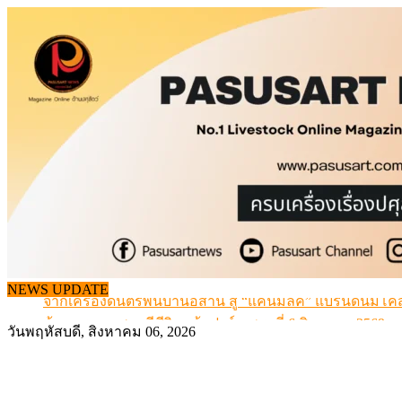
Skip
to
content
จากเครื่องดนตรีพื้นบ้านอีสาน สู่ “แคนมิลค์” แบรนด์นมโค
NEWS UPDATE
ข้อมูลราคา สุกรมีชีวิตหน้าฟาร์ม พระที่ 6 สิงหาคม 2569
เดินหน้าดัน “ราคากลางโคเนื้อ” แก้ปัญหาราคาโคเนื้อตกต
วันพฤหัสบดี, สิงหาคม 06, 2026
สกัดลักลอบนำเข้าเอ็นโคแช่แข็งกว่า 12.6 ตัน สมุทรสาคร
สกัดลักลอบนำเข้า เครื่องในไก่เถื่อน กว่า 25 ตัน!
จากเครื่องดนตรีพื้นบ้านอีสาน สู่ “แคนมิลค์” แบรนด์นมโค