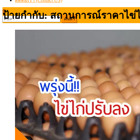
ติดต่อเรา (Contact US)
ป้ายกำกับ:
สถานการณ์ราคาไข่ไ
ค้นหา
สำหรับ: