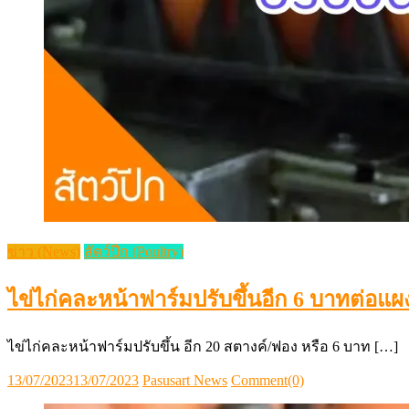
ข่าว (News)
สัตว์ปีก (Poultry)
ไข่ไก่คละหน้าฟาร์มปรับขึ้นอีก 6 บาทต่อแผง 
ไข่ไก่คละหน้าฟาร์มปรับขึ้น อีก 20 สตางค์/ฟอง หรือ 6 บาท […]
Posted
Author
13/07/2023
13/07/2023
Pasusart News
Comment(0)
on