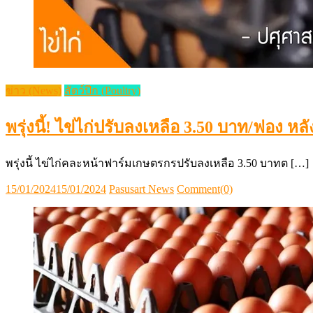
ข่าว (News)
สัตว์ปีก (Poultry)
พรุ่งนี้! ไข่ไก่ปรับลงเหลือ 3.50 บาท/ฟอง ห
พรุ่งนี้ ไข่ไก่คละหน้าฟาร์มเกษตรกรปรับลงเหลือ 3.50 บาทต […]
Posted
Author
15/01/2024
15/01/2024
Pasusart News
Comment(0)
on