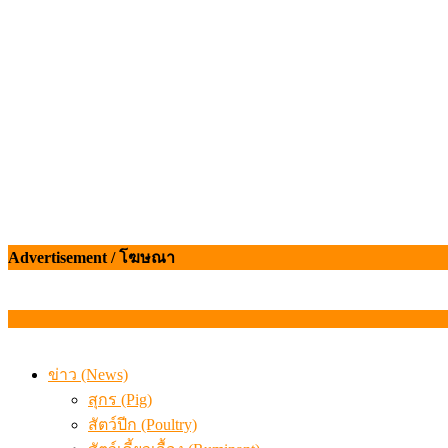
ข้อมูลราคา สุกรมีชีวิตหน้าฟาร์ม พระที่ 6 สิงหาคม 2569
Advertisement / โฆษณา
ข่าว (News)
สุกร (Pig)
สัตว์ปีก (Poultry)