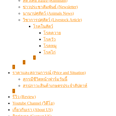
สัตว์เคี้ยวเอื้อง (Ruminant)
ข่าวประชาสัมพันธ์ (Newsletter)
นานาปศุสัตว์ (Animals News)
วิชาการปศุสัตว์ (Livestock Article)
โรคในสัตว์
โรคควาย
โรควัว
โรคหมู
โรคไก่
ราคาและสถานการณ์ (Price and Situation)
สุกรมีชีวิตหน้าฟาร์มวันนี้
สรุปภาวะสินค้าเกษตรประจำสัปดาห์
รีวิว (Review)
Youtube Channel (วิดีโอ)
เกี่ยวกับเรา (About US)