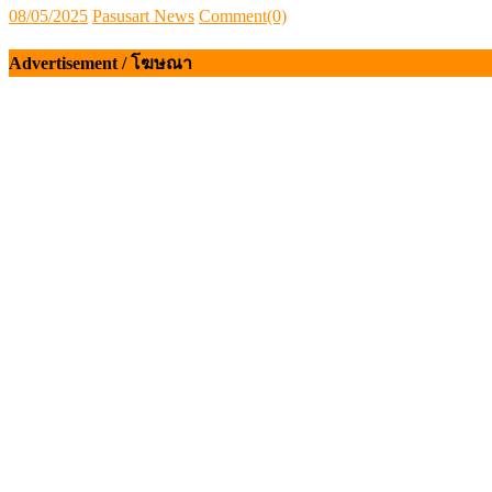
Posted
Author
08/05/2025
Pasusart News
Comment(0)
on
Advertisement / โฆษณา