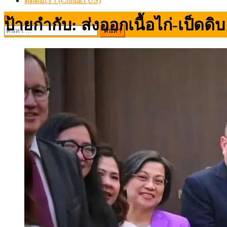
ติดต่อเรา (Contact US)
ป้ายกำกับ:
ส่งออกเนื้อไก่-เป็ดดิบ
ค้นหา
สำหรับ: