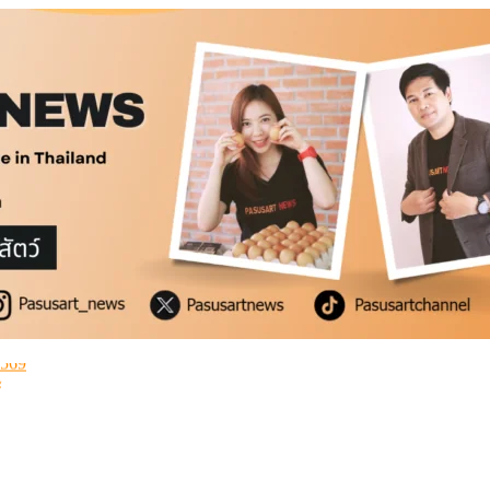
่ำ
2569
้
่ำ
2569