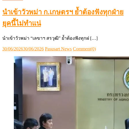
นำเข้าวัวพม่า ก.เกษตรฯ ย้ำต้องฟังทุกฝ่าย
ยุคนี้ไม่ทำแน่
นำเข้าวัวพม่า “เลขาฯ สรวุฒิ” ย้ำต้องฟังทุกฝ […]
Posted
Author
30/06/2026
30/06/2026
Pasusart News
Comment(0)
on