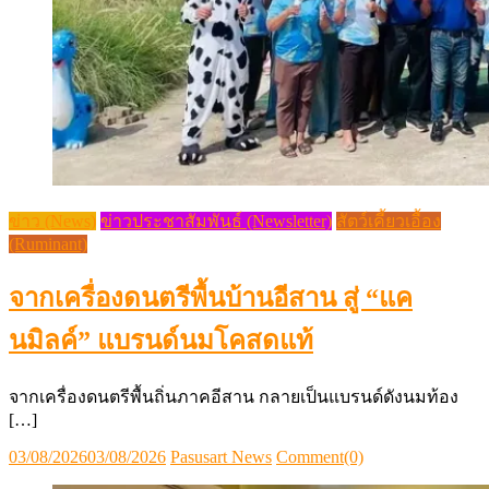
ข่าว (News)
ข่าวประชาสัมพันธ์ (Newsletter)
สัตว์เคี้ยวเอื้อง
(Ruminant)
จากเครื่องดนตรีพื้นบ้านอีสาน สู่ “แค
นมิลค์” แบรนด์นมโคสดแท้
จากเครื่องดนตรีพื้นถิ่นภาคอีสาน กลายเป็นแบรนด์ดังนมท้อง
[…]
Posted
Author
03/08/2026
03/08/2026
Pasusart News
Comment(0)
on