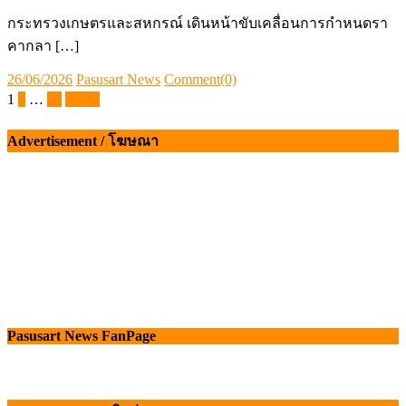
กระทรวงเกษตรและสหกรณ์ เดินหน้าขับเคลื่อนการกำหนดรา
คากลา […]
Posted
Author
26/06/2026
Pasusart News
Comment(0)
on
Posts
1
2
…
37
ถัดไป
pagination
Advertisement / โฆษณา
Pasusart News FanPage