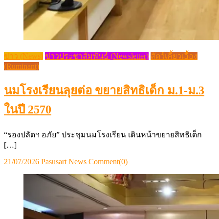
ข่าว (News)
ข่าวประชาสัมพันธ์ (Newsletter)
สัตว์เคี้ยวเอื้อง
(Ruminant)
นมโรงเรียนลุยต่อ ขยายสิทธิเด็ก ม.1-ม.3
ในปี 2570
“รองปลัดฯ อภัย” ประชุมนมโรงเรียน เดินหน้าขยายสิทธิเด็ก
[…]
Posted
Author
21/07/2026
Pasusart News
Comment(0)
on