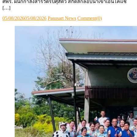
ศพร. ผนึกกำลังสารวัตรปศุสัตว์ สกัดลักลอบนำเข้าเอ็นโคแช่
[…]
Posted
Author
05/08/2026
05/08/2026
Pasusart News
Comment(0)
on