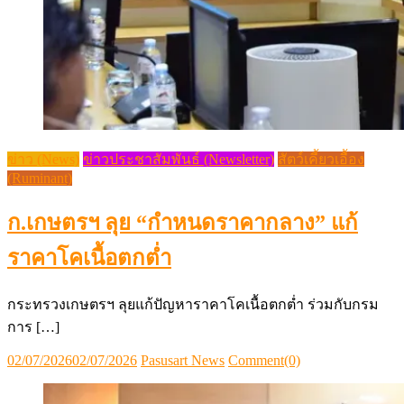
ข่าว (News)
ข่าวประชาสัมพันธ์ (Newsletter)
สัตว์เคี้ยวเอื้อง
(Ruminant)
ก.เกษตรฯ ลุย “กำหนดราคากลาง” แก้
ราคาโคเนื้อตกต่ำ
กระทรวงเกษตรฯ ลุยแก้ปัญหาราคาโคเนื้อตกต่ำ ร่วมกับกรม
การ […]
Posted
Author
02/07/2026
02/07/2026
Pasusart News
Comment(0)
on