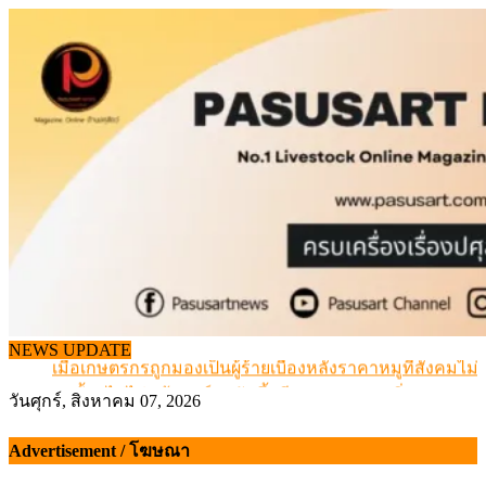
Skip
to
content
สกัดลักลอบนำเข้าเอ็นโคแช่แข็งกว่า 12.6 ตัน สมุทรสาคร
NEWS UPDATE
เมื่อเกษตรกรถูกมองเป็นผู้ร้ายเบื้องหลังราคาหมูที่สังคมไม่รู
สุดอั้น! ไข่ไก่หน้าฟาร์มปรับขึ้นอีก 6 บาท/แผง เริ่ม 7 ส.ค.69
วันศุกร์, สิงหาคม 07, 2026
ข้อมูลราคา สุกรมีชีวิตหน้าฟาร์ม พระที่ 6 สิงหาคม 2569
เดินหน้าดัน “ราคากลางโคเนื้อ” แก้ปัญหาราคาโคเนื้อตกต
Advertisement / โฆษณา
สกัดลักลอบนำเข้าเอ็นโคแช่แข็งกว่า 12.6 ตัน สมุทรสาคร