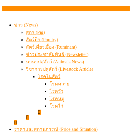
เมื่อเกษตรกรถูกมองเป็นผู้ร้ายเบื้องหลังราคาหมูที่สังคมไม่รู
ข่าว (News)
สุกร (Pig)
สัตว์ปีก (Poultry)
สัตว์เคี้ยวเอื้อง (Ruminant)
ข่าวประชาสัมพันธ์ (Newsletter)
นานาปศุสัตว์ (Animals News)
วิชาการปศุสัตว์ (Livestock Article)
โรคในสัตว์
โรคควาย
โรควัว
โรคหมู
โรคไก่
ราคาและสถานการณ์ (Price and Situation)