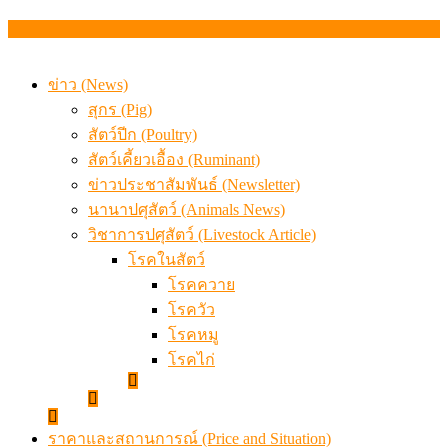
สรุปภาวะ สินค้าเกษตรประจำสัปดาห์ วันที่ 3 – 7 สิงหาคม 
ข่าว (News)
สุกร (Pig)
สัตว์ปีก (Poultry)
สัตว์เคี้ยวเอื้อง (Ruminant)
ข่าวประชาสัมพันธ์ (Newsletter)
นานาปศุสัตว์ (Animals News)
วิชาการปศุสัตว์ (Livestock Article)
โรคในสัตว์
โรคควาย
โรควัว
โรคหมู
โรคไก่
ราคาและสถานการณ์ (Price and Situation)