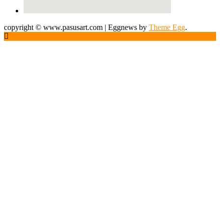
copyright © www.pasusart.com
|
Eggnews by
Theme Egg
.