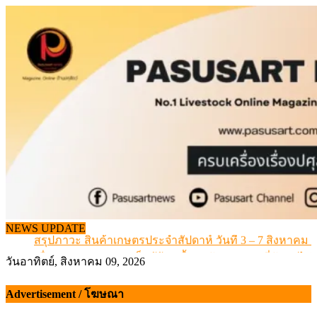
Skip
to
content
เดินหน้าดัน “ราคากลางโคเนื้อ” แก้ปัญหาราคาโคเนื้อตกต
NEWS UPDATE
สรุปภาวะ สินค้าเกษตรประจำสัปดาห์ วันที่ 3 – 7 สิงหาคม 
เมื่อเกษตรกรถูกมองเป็นผู้ร้ายเบื้องหลังราคาหมูที่สังคมไม่รู
วันอาทิตย์, สิงหาคม 09, 2026
สุดอั้น! ไข่ไก่หน้าฟาร์มปรับขึ้นอีก 6 บาท/แผง เริ่ม 7 ส.ค.69
ข้อมูลราคา สุกรมีชีวิตหน้าฟาร์ม พระที่ 6 สิงหาคม 2569
Advertisement / โฆษณา
เดินหน้าดัน “ราคากลางโคเนื้อ” แก้ปัญหาราคาโคเนื้อตกต