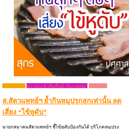
ข่าว (News)
ข่าวประชาสัมพันธ์ (Newsletter)
สุกร (Pig)
ส.สัตวแพทย์ฯ ย้ำกินหมูปรุกสุกเท่านั้น ลด
เสี่ยง “ไข้หูดับ”
นายกสมาคมสัตวแพทย์ฯ ชี้ไข้หูดับป้องกันได้ บริโภคหมูปรุง