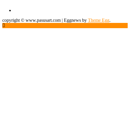
copyright © www.pasusart.com
|
Eggnews by
Theme Egg
.