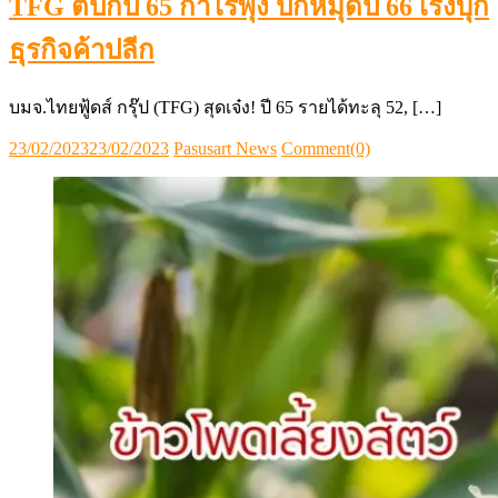
TFG ตีปีกปี 65 กำไรพุ่ง ปักหมุดปี 66 เร่งบุก
ธุรกิจค้าปลีก
บมจ.ไทยฟู้ดส์ กรุ๊ป (TFG) สุดเจ๋ง! ปี 65 รายได้ทะลุ 52, […]
Posted
Author
23/02/2023
23/02/2023
Pasusart News
Comment(0)
on