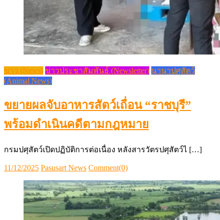
ข่าว (News)
ข่าวประชาสัมพันธ์ (Newsletter)
นานาปศุสัตว์
(Animal News)
ขยายผลจับอาหารสัตว์เถื่อน “ราชบุรี”
พร้อมดำเนินคดีตามกฎหมาย
กรมปศุสัตว์เปิดปฏิบัติการต่อเนื่อง หลังสารวัตรปศุสัตว์ไ […]
Posted
Author
11/12/2025
Pasusart News
Comment(0)
on