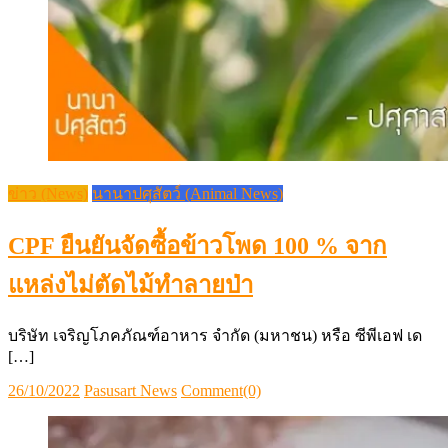
ข่าว (News)
นานาปศุสัตว์ (Animal News)
CPF ยืนยันจัดซื้อข้าวโพด 100 % จาก
แหล่งไม่ตัดไม้ทำลายป่า
บริษัท เจริญโภคภัณฑ์อาหาร จำกัด (มหาชน) หรือ ซีพีเอฟ เด
[…]
Posted
Author
26/10/2022
Pasusart News
Comment(0)
on