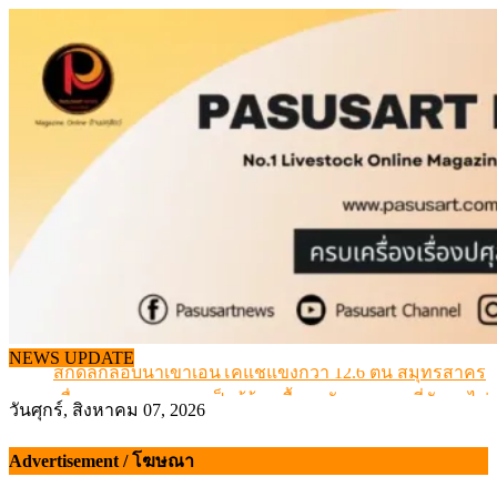
Skip
to
content
NEWS UPDATE
สกัดลักลอบนำเข้าเอ็นโคแช่แข็งกว่า 12.6 ตัน สมุทรสาคร
เมื่อเกษตรกรถูกมองเป็นผู้ร้ายเบื้องหลังราคาหมูที่สังคมไม่รู
วันศุกร์, สิงหาคม 07, 2026
สุดอั้น! ไข่ไก่หน้าฟาร์มปรับขึ้นอีก 6 บาท/แผง เริ่ม 7 ส.ค.69
ข้อมูลราคา สุกรมีชีวิตหน้าฟาร์ม พระที่ 6 สิงหาคม 2569
Advertisement / โฆษณา
เดินหน้าดัน “ราคากลางโคเนื้อ” แก้ปัญหาราคาโคเนื้อตกต