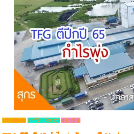
ข่าว (News)
สัตว์ปีก (Poultry)
สุกร (Pig)