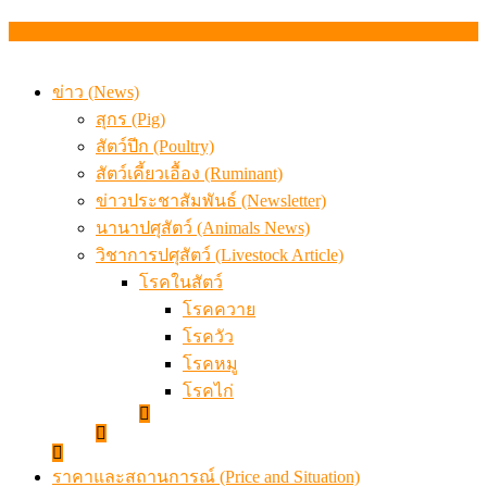
สกัดลักลอบนำเข้าเอ็นโคแช่แข็งกว่า 12.6 ตัน สมุทรสาคร
เมื่อเกษตรกรถูกมองเป็นผู้ร้ายเบื้องหลังราคาหมูที่สังคมไม่รู
ข่าว (News)
สุกร (Pig)
สัตว์ปีก (Poultry)
สัตว์เคี้ยวเอื้อง (Ruminant)
ข่าวประชาสัมพันธ์ (Newsletter)
นานาปศุสัตว์ (Animals News)
วิชาการปศุสัตว์ (Livestock Article)
โรคในสัตว์
โรคควาย
โรควัว
โรคหมู
โรคไก่
ราคาและสถานการณ์ (Price and Situation)