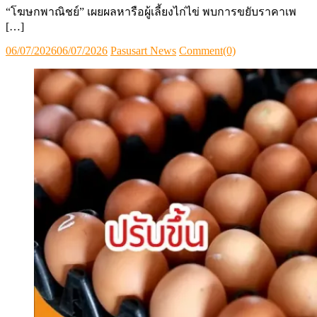
“โฆษกพาณิชย์” เผยผลหารือผู้เลี้ยงไก่ไข่ พบการขยับราคาเพ
[…]
Posted
Author
06/07/2026
06/07/2026
Pasusart News
Comment(0)
on