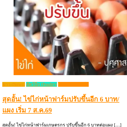
ข่าว (News)
สัตว์ปีก (Poultry)
ไข่ไก่หน้าฟาร์ม
สุดอั้น! ไข่ไก่หน้าฟาร์มปรับขึ้นอีก 6 บาท/
แผง เริ่ม 7 ส.ค.69
สุดอั้น! ไข่ไก่หน้าฟาร์มเกษตรกร ปรับขึ้นอีก 6 บาทต่อแผง […]