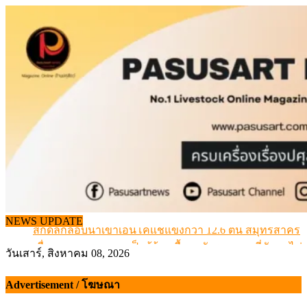
Skip
to
content
สกัดลักลอบนำเข้าเอ็นโคแช่แข็งกว่า 12.6 ตัน สมุทรสาคร
NEWS UPDATE
เมื่อเกษตรกรถูกมองเป็นผู้ร้ายเบื้องหลังราคาหมูที่สังคมไม่รู
สุดอั้น! ไข่ไก่หน้าฟาร์มปรับขึ้นอีก 6 บาท/แผง เริ่ม 7 ส.ค.69
วันเสาร์, สิงหาคม 08, 2026
ข้อมูลราคา สุกรมีชีวิตหน้าฟาร์ม พระที่ 6 สิงหาคม 2569
เดินหน้าดัน “ราคากลางโคเนื้อ” แก้ปัญหาราคาโคเนื้อตกต
Advertisement / โฆษณา
สกัดลักลอบนำเข้าเอ็นโคแช่แข็งกว่า 12.6 ตัน สมุทรสาคร