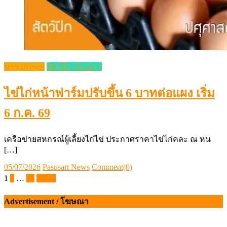
ข่าว (News)
สัตว์ปีก (Poultry)
ไข่ไก่หน้าฟาร์มปรับขึ้น 6 บาทต่อแผง เริ่ม
6 ก.ค. 69
เครือข่ายสหกรณ์ผู้เลี้ยงไก่ไข่ ประกาศราคาไข่ไก่คละ ณ หน
[…]
Posted
Author
05/07/2026
Pasusart News
Comment(0)
on
Posts
1
2
…
38
ถัดไป
pagination
Advertisement / โฆษณา