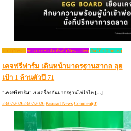
ข่าว (News)
ข่าวประชาสัมพันธ์ (Newsletter)
สัตว์ปีก (Poultry)
เคจฟรีฟาร์ม เดินหน้ามาตรฐานสากล ลุย
เป้า 1 ล้านตัวปี 71
“เคจฟรีฟาร์ม” เร่งเครื่องดันมาตรฐานไข่ไก่ไท […]
Posted
Author
23/07/2026
23/07/2026
Pasusart News
Comment(0)
on