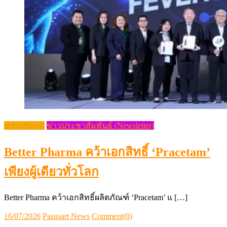
ข่าว (News)
ข่าวประชาสัมพันธ์ (Newsletter)
Better Pharma คว้าเอกสิทธิ์ ‘Pracetam’
เพียงผู้เดียวทั่วโลก
Better Pharma คว้าเอกสิทธิ์ผลิตภัณฑ์ ‘Pracetam’ แ […]
Posted
Author
16/07/2026
Pasusart News
Comment(0)
on