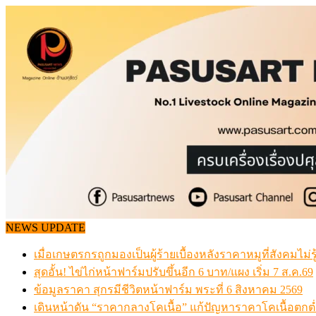
Skip
to
content
NEWS UPDATE
เมื่อเกษตรกรถูกมองเป็นผู้ร้ายเบื้องหลังราคาหมูที่สังคมไม่รู
สุดอั้น! ไข่ไก่หน้าฟาร์มปรับขึ้นอีก 6 บาท/แผง เริ่ม 7 ส.ค.69
ข้อมูลราคา สุกรมีชีวิตหน้าฟาร์ม พระที่ 6 สิงหาคม 2569
เดินหน้าดัน “ราคากลางโคเนื้อ” แก้ปัญหาราคาโคเนื้อตกต