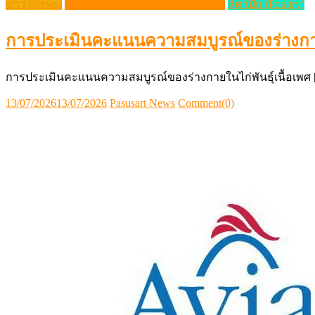
ข่าว (News)
วิชาการปศุสัตว์ (Livestock Article)
สัตว์ปีก (Poultry)
การประเมินคะแนนความสมบูรณ์ของร่างกายใน
การประเมินคะแนนความสมบูรณ์ของร่างกายในไก่พันธุ์เนื้อเพศ
Posted
Author
13/07/2026
13/07/2026
Pasusart News
Comment(0)
on