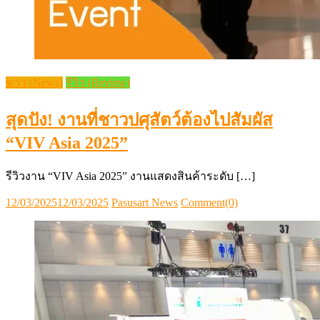
ข่าว (News)
รีวิว (Review)
สุดปัง! งานที่ชาวปศุสัตว์ต้องไปสัมผัส
“VIV Asia 2025”
รีวิวงาน “VIV Asia 2025” งานแสดงสินค้าระดับ […]
Posted
Author
12/03/2025
12/03/2025
Pasusart News
Comment(0)
on