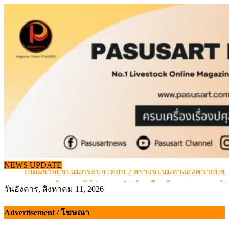
Skip
to
content
สุดอั้น! ไข่ไก่หน้าฟาร์มปรับขึ้นอีก 6 บาท/แผง เริ่ม 7 ส.ค.69
NEWS UPDATE
เปิดผลวิจัยจีโนมกระบือไทยปี 2 สร้างจีโนมอ้างอิงควายปล
สภาการสัตวบาลได้ “นายกฯ” พร้อมทีมบริหารชุดแรก แล้ว
วันอังคาร, สิงหาคม 11, 2026
สรุปภาวะ สินค้าเกษตรประจำสัปดาห์ วันที่ 3 – 7 สิงหาคม 
เมื่อเกษตรกรถูกมองเป็นผู้ร้ายเบื้องหลังราคาหมูที่สังคมไม่รู
Advertisement / โฆษณา
สุดอั้น! ไข่ไก่หน้าฟาร์มปรับขึ้นอีก 6 บาท/แผง เริ่ม 7 ส.ค.69