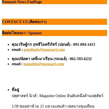
Pasusart News FanPage
CONTACT US (ติดต่อเรา)
ติดต่อโฆษณา / Sponsor
คุณวริษฐ์กร ฤทธิไมตรีภัสร์ (ปอนด์)
:
091-894-1415
email :
pondjuds@pasusart.com
คุณปนัดดา เตจ๊ะมาเรือน
(รถเมล์)
:
062-593-6232
email :
panadda@pasusart.com
ที่อยู่
ปศุศาสตร์ นิวส์ : Magazine Online อันดับหนึ่งด้านปศุสัตว์
1/38 ซอยท่าข้าม 21 แขวงแสมดำ เขตบางขุนเทียน