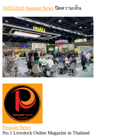
Posted
Author
บน
10/03/2026
Pasusart News
ปิดความเห็น
on
S__19415061_0
Pasusart News
No.1 Livestock Online Magazine in Thailand