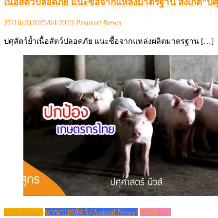
เนื้อสัตว์ปลอดภัย แนะซื้อจากแหล่งมาตรฐาน สังเกต”ปศ
Posted
Author
27/10/2020
25/04/2023
Pasusart News
on
ปศุสัตว์ย้ำเนื้อสัตว์ปลอดภัย แนะซื้อจากแหล่งผลิตมาตรฐาน […]
ข่าว (News)
นานาปศุสัตว์ (Animal News)
สุกร (Pig)