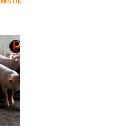
ุสัตว์ OK”