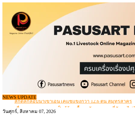
Skip
to
content
NEWS UPDATE
สกัดลักลอบนำเข้าเอ็นโคแช่แข็งกว่า 12.6 ตัน สมุทรสาคร
เมื่อเกษตรกรถูกมองเป็นผู้ร้ายเบื้องหลังราคาหมูที่สังคมไม่รู
วันศุกร์, สิงหาคม 07, 2026
สุดอั้น! ไข่ไก่หน้าฟาร์มปรับขึ้นอีก 6 บาท/แผง เริ่ม 7 ส.ค.69
ข้อมูลราคา สุกรมีชีวิตหน้าฟาร์ม พระที่ 6 สิงหาคม 2569
เดินหน้าดัน “ราคากลางโคเนื้อ” แก้ปัญหาราคาโคเนื้อตกต