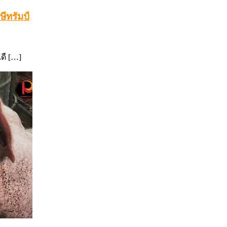
ีทรัมป์
ดื […]