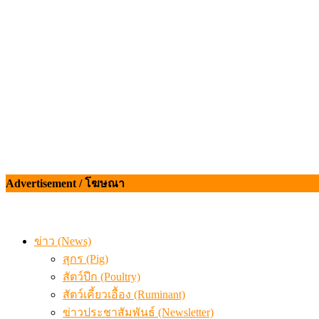
สกัดลักลอบนำเข้าเอ็นโคแช่แข็งกว่า 12.6 ตัน สมุทรสาคร
เมื่อเกษตรกรถูกมองเป็นผู้ร้ายเบื้องหลังราคาหมูที่สังคมไม่รู
Advertisement / โฆษณา
ข่าว (News)
สุกร (Pig)
สัตว์ปีก (Poultry)
สัตว์เคี้ยวเอื้อง (Ruminant)
ข่าวประชาสัมพันธ์ (Newsletter)