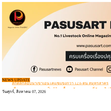
Skip
to
content
NEWS UPDATE
สกัดลักลอบนำเข้าเอ็นโคแช่แข็งกว่า 12.6 ตัน สมุทรสาคร
เมื่อเกษตรกรถูกมองเป็นผู้ร้ายเบื้องหลังราคาหมูที่สังคมไม่รู
วันศุกร์, สิงหาคม 07, 2026
สุดอั้น! ไข่ไก่หน้าฟาร์มปรับขึ้นอีก 6 บาท/แผง เริ่ม 7 ส.ค.69
ข้อมูลราคา สุกรมีชีวิตหน้าฟาร์ม พระที่ 6 สิงหาคม 2569
เดินหน้าดัน “ราคากลางโคเนื้อ” แก้ปัญหาราคาโคเนื้อตกต