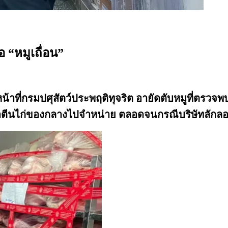
้อ “หมูเถื่อน”
น้าที่กรมปศุสัตว์ประพฤติทุจริต อายัดตับหมูที่ตรว
ตีนไก่ของกลางไปจำหน่าย ตลอดจนกรณีบริษัทลักลอบนำ