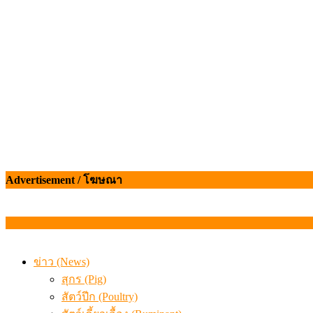
สกัดลักลอบนำเข้าเอ็นโคแช่แข็งกว่า 12.6 ตัน สมุทรสาคร
เมื่อเกษตรกรถูกมองเป็นผู้ร้ายเบื้องหลังราคาหมูที่สังคมไม่รู
Advertisement / โฆษณา
ข่าว (News)
สุกร (Pig)
สัตว์ปีก (Poultry)