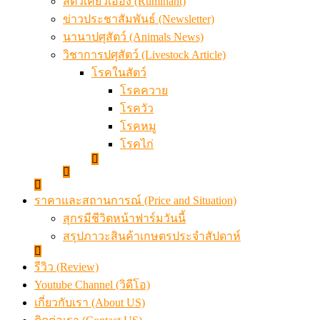
สัตว์เคี้ยวเอื้อง (Ruminant)
ข่าวประชาสัมพันธ์ (Newsletter)
นานาปศุสัตว์ (Animals News)
วิชาการปศุสัตว์ (Livestock Article)
โรคในสัตว์
โรคควาย
โรควัว
โรคหมู
โรคไก่
ราคาและสถานการณ์ (Price and Situation)
สุกรมีชีวิตหน้าฟาร์มวันนี้
สรุปภาวะสินค้าเกษตรประจำสัปดาห์
รีวิว (Review)
Youtube Channel (วิดีโอ)
เกี่ยวกับเรา (About US)