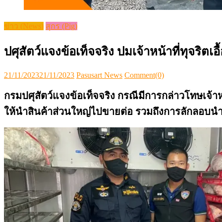
ข่าว (News)
สุกร (Pig)
ปศุสัตว์แจงข้อเท็จจริง ปมเจ้าหน้าที่ทุจริตเอื
Posted
Author
21/11/2023
21/11/2023
Pasusart News
Comment(0)
on
กรมปศุสัตว์แจงข้อเท็จจริง กรณีมีการกล่าวโทษเจ้าห
ให้นำสินค้าส่วนใหญ่ไปขายต่อ รวมถึงการลักลอบนำ