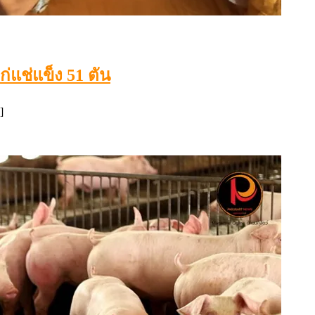
แช่แข็ง 51 ตัน
]