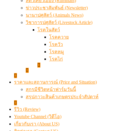
สัตว์เคี้ยวเอื้อง (Ruminant)
ข่าวประชาสัมพันธ์ (Newsletter)
นานาปศุสัตว์ (Animals News)
วิชาการปศุสัตว์ (Livestock Article)
โรคในสัตว์
โรคควาย
โรควัว
โรคหมู
โรคไก่
ราคาและสถานการณ์ (Price and Situation)
สุกรมีชีวิตหน้าฟาร์มวันนี้
สรุปภาวะสินค้าเกษตรประจำสัปดาห์
รีวิว (Review)
Youtube Channel (วิดีโอ)
เกี่ยวกับเรา (About US)