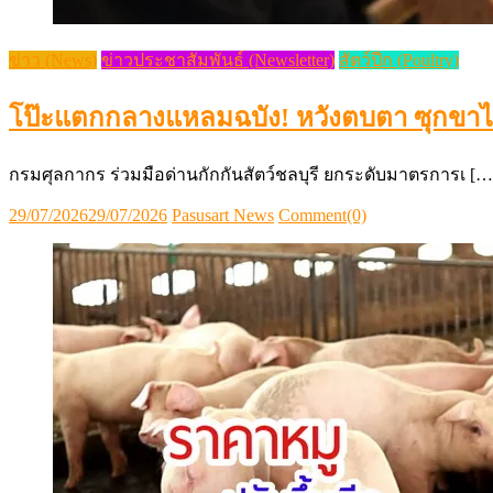
ข่าว (News)
ข่าวประชาสัมพันธ์ (Newsletter)
สัตว์ปีก (Poultry)
โป๊ะแตกกลางแหลมฉบัง! หวังตบตา ซุกขาไก่
กรมศุลกากร ร่วมมือด่านกักกันสัตว์ชลบุรี ยกระดับมาตรการเ […
Posted
Author
29/07/2026
29/07/2026
Pasusart News
Comment(0)
on