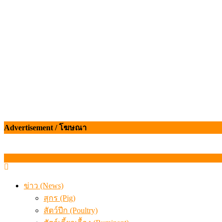
เมื่อเกษตรกรถูกมองเป็นผู้ร้ายเบื้องหลังราคาหมูที่สังคมไม่รู
Advertisement / โฆษณา
ข่าว (News)
สุกร (Pig)
สัตว์ปีก (Poultry)