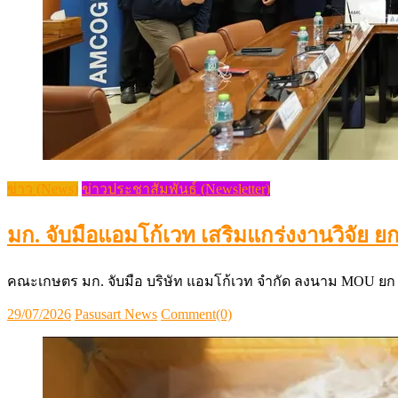
ข่าว (News)
ข่าวประชาสัมพันธ์ (Newsletter)
มก. จับมือแอมโก้เวท เสริมแกร่งงานวิจัย 
คณะเกษตร มก. จับมือ บริษัท แอมโก้เวท จำกัด ลงนาม MOU ยก
Posted
Author
29/07/2026
Pasusart News
Comment(0)
on