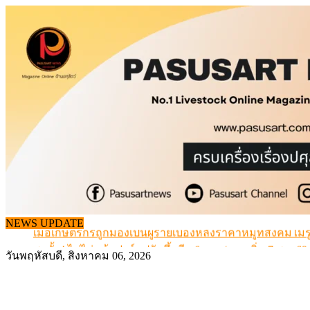
Skip
to
content
สกัดลักลอบนำเข้าเอ็นโคแช่แข็งกว่า 12.6 ตัน สมุทรสาคร
NEWS UPDATE
เมื่อเกษตรกรถูกมองเป็นผู้ร้ายเบื้องหลังราคาหมูที่สังคมไม่รู
สุดอั้น! ไข่ไก่หน้าฟาร์มปรับขึ้นอีก 6 บาท/แผง เริ่ม 7 ส.ค.69
วันพฤหัสบดี, สิงหาคม 06, 2026
ข้อมูลราคา สุกรมีชีวิตหน้าฟาร์ม พระที่ 6 สิงหาคม 2569
เดินหน้าดัน “ราคากลางโคเนื้อ” แก้ปัญหาราคาโคเนื้อตกต
สกัดลักลอบนำเข้าเอ็นโคแช่แข็งกว่า 12.6 ตัน สมุทรสาคร