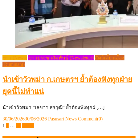
ข่าว (News)
ข่าวประชาสัมพันธ์ (Newsletter)
สัตว์เคี้ยวเอื้อง
(Ruminant)
นำเข้าวัวพม่า ก.เกษตรฯ ย้ำต้องฟังทุกฝ่าย
ยุคนี้ไม่ทำแน่
นำเข้าวัวพม่า “เลขาฯ สรวุฒิ” ย้ำต้องฟังทุกฝ […]
Posted
Author
30/06/2026
30/06/2026
Pasusart News
Comment(0)
on
Posts
1
2
…
22
ถัดไป
pagination