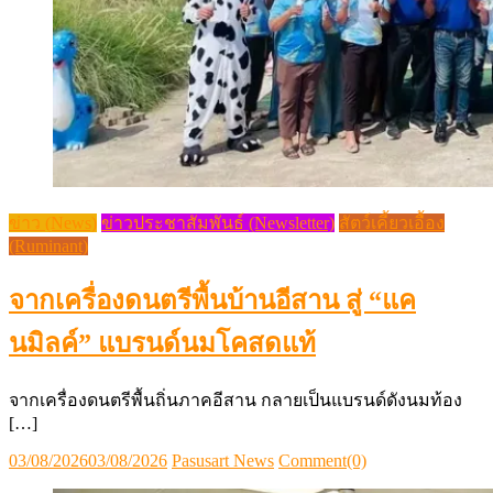
ข่าว (News)
ข่าวประชาสัมพันธ์ (Newsletter)
สัตว์เคี้ยวเอื้อง
(Ruminant)
จากเครื่องดนตรีพื้นบ้านอีสาน สู่ “แค
นมิลค์” แบรนด์นมโคสดแท้
จากเครื่องดนตรีพื้นถิ่นภาคอีสาน กลายเป็นแบรนด์ดังนมท้อง
[…]
Posted
Author
03/08/2026
03/08/2026
Pasusart News
Comment(0)
on