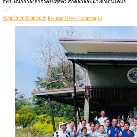
ศพร. ผนึกกำลังสารวัตรปศุสัตว์ สกัดลักลอบนำเข้าเอ็นโคแช่
[…]
Posted
Author
05/08/2026
05/08/2026
Pasusart News
Comment(0)
on