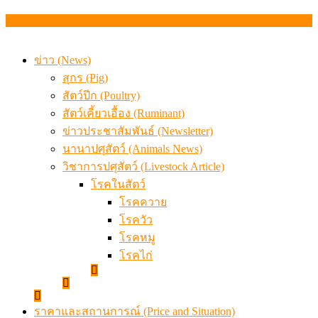
สกัดลักลอบนำเข้าเอ็นโคแช่แข็งกว่า 12.6 ตัน สมุทรสาคร
เมื่อเกษตรกรถูกมองเป็นผู้ร้ายเบื้องหลังราคาหมูที่สังคมไม่รู
ข่าว (News)
สุกร (Pig)
สัตว์ปีก (Poultry)
สัตว์เคี้ยวเอื้อง (Ruminant)
ข่าวประชาสัมพันธ์ (Newsletter)
นานาปศุสัตว์ (Animals News)
วิชาการปศุสัตว์ (Livestock Article)
โรคในสัตว์
โรคควาย
โรควัว
โรคหมู
โรคไก่
ราคาและสถานการณ์ (Price and Situation)