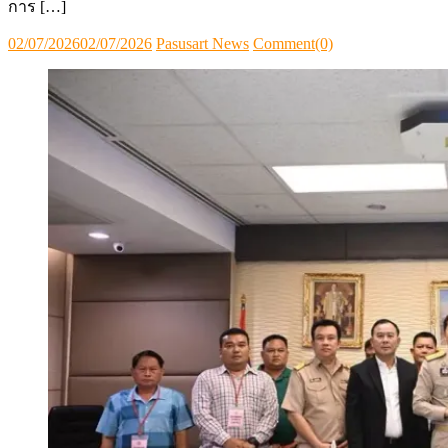
การ […]
Posted
Author
02/07/2026
02/07/2026
Pasusart News
Comment(0)
on