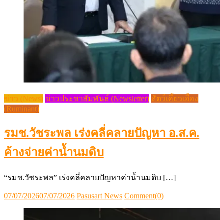
ข่าว (News)
ข่าวประชาสัมพันธ์ (Newsletter)
สัตว์เคี้ยวเอื้อง
(Ruminant)
รมช.วัชระพล เร่งคลี่คลายปัญหา อ.ส.ค.
ค้างจ่ายค่าน้ำนมดิบ
“รมช.วัชระพล” เร่งคลี่คลายปัญหาค่าน้ำนมดิบ […]
Posted
Author
07/07/2026
07/07/2026
Pasusart News
Comment(0)
on