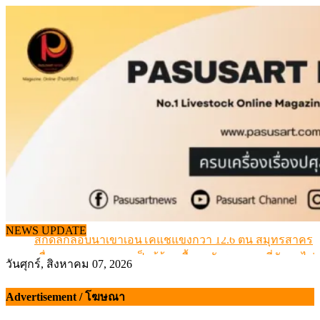
Skip
to
content
NEWS UPDATE
สกัดลักลอบนำเข้าเอ็นโคแช่แข็งกว่า 12.6 ตัน สมุทรสาคร
เมื่อเกษตรกรถูกมองเป็นผู้ร้ายเบื้องหลังราคาหมูที่สังคมไม่รู
วันศุกร์, สิงหาคม 07, 2026
สุดอั้น! ไข่ไก่หน้าฟาร์มปรับขึ้นอีก 6 บาท/แผง เริ่ม 7 ส.ค.69
ข้อมูลราคา สุกรมีชีวิตหน้าฟาร์ม พระที่ 6 สิงหาคม 2569
Advertisement / โฆษณา
เดินหน้าดัน “ราคากลางโคเนื้อ” แก้ปัญหาราคาโคเนื้อตกต