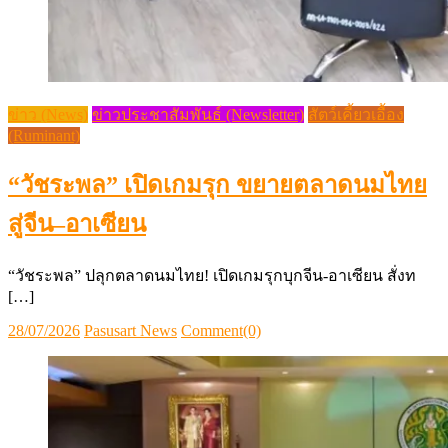
ข่าว (News)
ข่าวประชาสัมพันธ์ (Newsletter)
สัตว์เคี้ยวเอื้อง
(Ruminant)
“วัชระพล” เปิดเกมรุก ขยายตลาดนมไทย
สู่จีน–อาเซียน
“วัชระพล” ปลุกตลาดนมไทย! เปิดเกมรุกบุกจีน-อาเซียน สั่งท
[…]
Posted
Author
28/07/2026
Pasusart News
Comment(0)
on