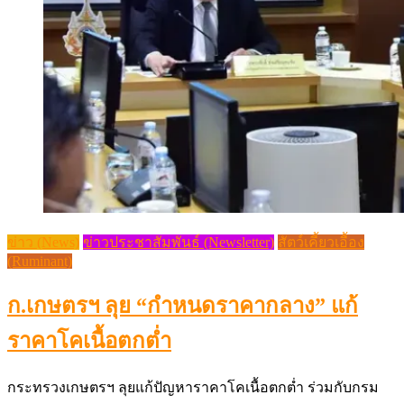
ข่าว (News)
ข่าวประชาสัมพันธ์ (Newsletter)
สัตว์เคี้ยวเอื้อง
(Ruminant)
ก.เกษตรฯ ลุย “กำหนดราคากลาง” แก้
ราคาโคเนื้อตกต่ำ
กระทรวงเกษตรฯ ลุยแก้ปัญหาราคาโคเนื้อตกต่ำ ร่วมกับกรม