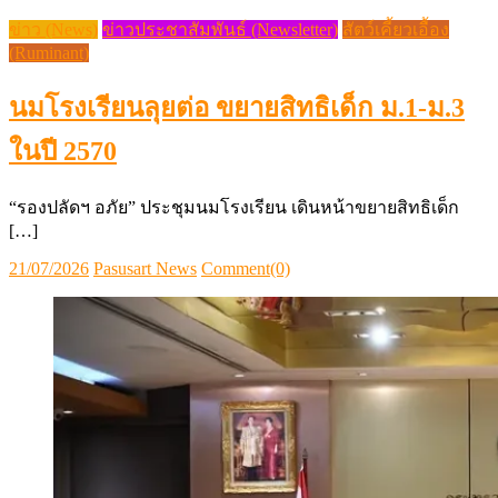
ข่าว (News)
ข่าวประชาสัมพันธ์ (Newsletter)
สัตว์เคี้ยวเอื้อง
(Ruminant)
นมโรงเรียนลุยต่อ ขยายสิทธิเด็ก ม.1-ม.3
ในปี 2570
“รองปลัดฯ อภัย” ประชุมนมโรงเรียน เดินหน้าขยายสิทธิเด็ก
[…]
Posted
Author
21/07/2026
Pasusart News
Comment(0)
on