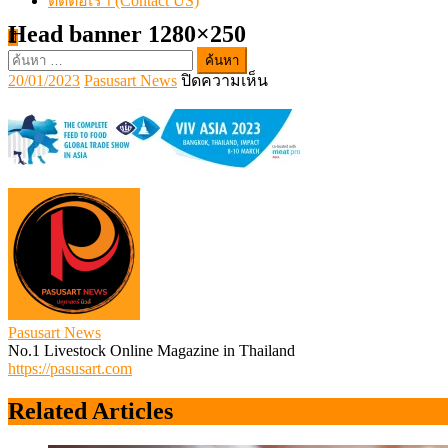
ติดต่อเรา (Contact US)
Head banner 1280×250
ค้นหา
Posted
Author
บน
20/01/2023
Pasusart News
ปิดความเห็น
สำหรับ:
on
Head
banner
1280×250
Pasusart News
No.1 Livestock Online Magazine in Thailand
https://pasusart.com
Related Articles