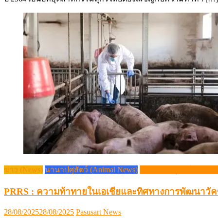
ข่าว (News)
นานาปศุสัตว์ (Animal News)
วิชาการปศุสัตว์ (Livesto
PRRS : ความท้าทายในเอเชียและทิศทางการพัฒนาวัคซี
Posted
Author
28/08/2025
28/08/2025
Pasusart News