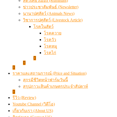
สัตว์เคี้ยวเอื้อง (Ruminant)
ข่าวประชาสัมพันธ์ (Newsletter)
นานาปศุสัตว์ (Animals News)
วิชาการปศุสัตว์ (Livestock Article)
โรคในสัตว์
โรคควาย
โรควัว
โรคหมู
โรคไก่
ราคาและสถานการณ์ (Price and Situation)
สุกรมีชีวิตหน้าฟาร์มวันนี้
สรุปภาวะสินค้าเกษตรประจำสัปดาห์
รีวิว (Review)
Youtube Channel (วิดีโอ)
เกี่ยวกับเรา (About US)