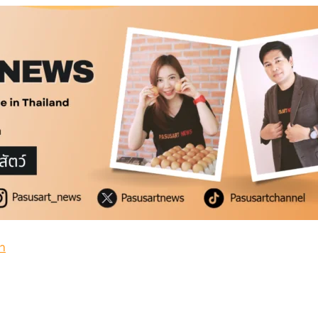
สดแท้
่ำ
สดแท้