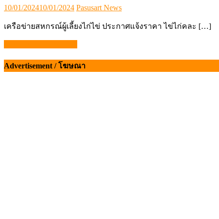
Posted
Author
10/01/2024
10/01/2024
Pasusart News
on
เครือข่ายสหกรณ์ผู้เลี้ยงไก่ไข่ ประกาศแจ้งราคา ไข่ไก่คละ […]
Head banner 1280×250
แนะแนว
Advertisement / โฆษณา
เรื่อง