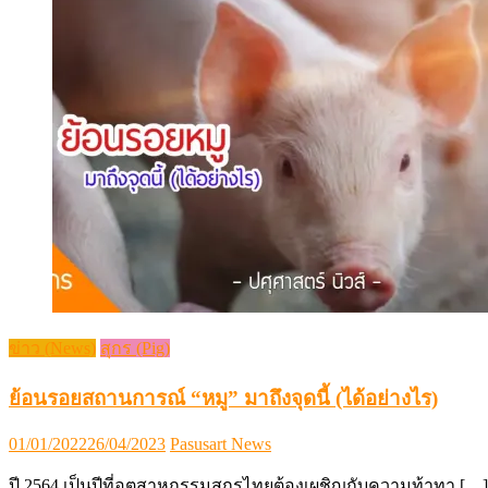
ข่าว (News)
สุกร (Pig)
ย้อนรอยสถานการณ์ “หมู” มาถึงจุดนี้ (ได้อย่างไร)
Posted
Author
01/01/2022
26/04/2023
Pasusart News
on
ปี 2564 เป็นปีที่อุตสาหกรรมสุกรไทยต้องเผชิญกับความท้าทา […]