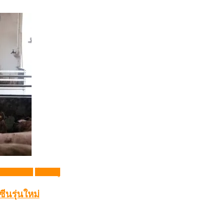
ck Article)
โรคหมู
นรุ่นใหม่