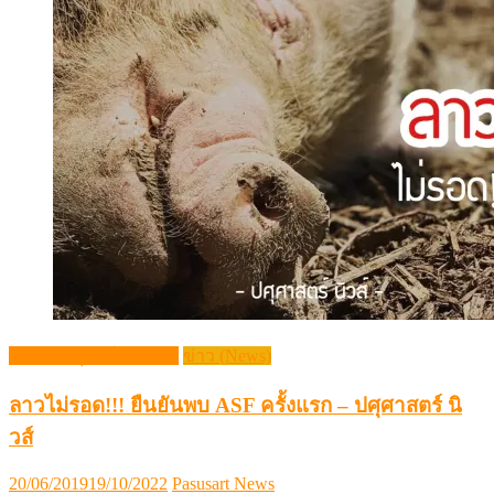
กระแสปศุสัตว์ (Trends)
ข่าว (News)
ลาวไม่รอด!!! ยืนยันพบ ASF ครั้งแรก – ปศุศาสตร์ นิ
วส์
Posted
Author
20/06/2019
19/10/2022
Pasusart News