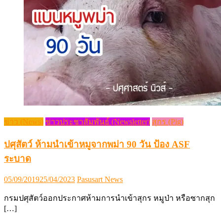
ข่าว (News)
ข่าวประชาสัมพันธ์ (Newsletter)
สุกร (Pig)
ปศุสัตว์ ห้ามนำเข้าหมูจากพม่า 90 วัน ป้อง ASF
ระบาด
Posted
Author
05/09/2019
25/04/2023
Pasusart News
on
กรมปศุสัตว์ออกประกาศห้ามการนำเข้าสุกร หมูป่า หรือซากสุก
[…]