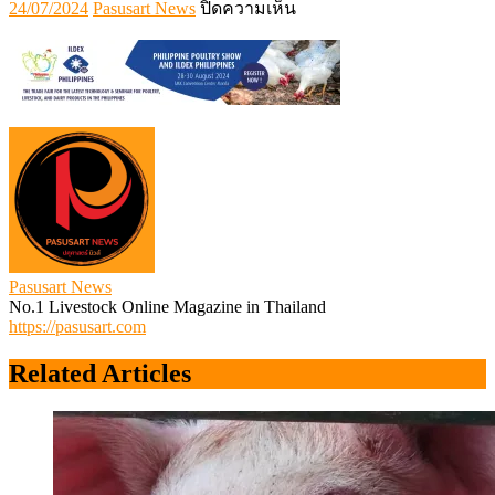
Posted
Author
บน
24/07/2024
Pasusart News
ปิดความเห็น
on
ILDEX
PX_Banner(1280×250)
Pasusart News
No.1 Livestock Online Magazine in Thailand
https://pasusart.com
Related Articles