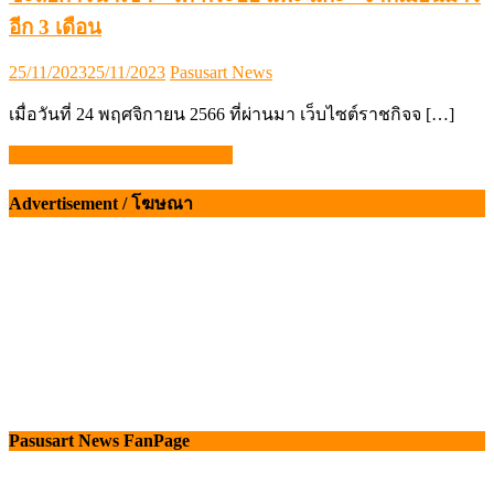
อีก 3 เดือน
Posted
Author
25/11/2023
25/11/2023
Pasusart News
on
เมื่อวันที่ 24 พฤศจิกายน 2566 ที่ผ่านมา เว็บไซต์ราชกิจจ […]
ILDEX PX_Banner(1280×250)
แนะแนว
Advertisement / โฆษณา
เรื่อง
Pasusart News FanPage